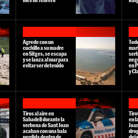
Agrede con un
Todo
cuchillo a su madre
mari
en Sitges, se escapa
serb
y se lanza al mar para
nego
evitar ser detenido
en P
y C
Tiros al aire en
Tiro
Sabadell durante la
en l
verbena de Sant Joan
Joan
acaban con una bala
drog
perdida dentro de
deja