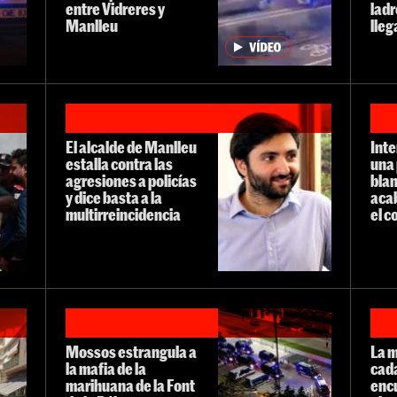
entre Vidreres y
ladr
Manlleu
lleg
El alcalde de Manlleu
Inte
estalla contra las
una
agresiones a policías
blan
y dice basta a la
aca
multirreincidencia
el c
Mossos estrangula a
La 
la mafia de la
cada
marihuana de la Font
enc