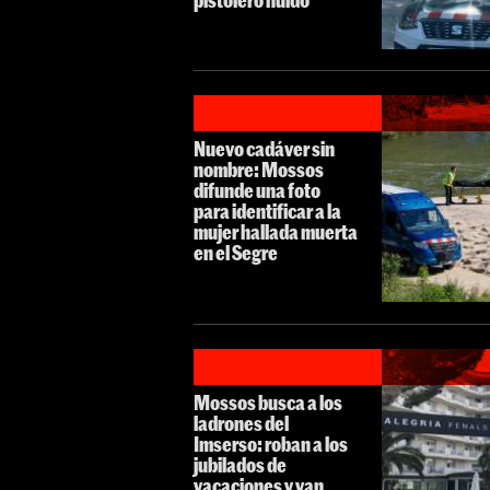
Nuevo cadáver sin
nombre: Mossos
difunde una foto
para identificar a la
mujer hallada muerta
en el Segre
Mossos busca a los
ladrones del
Imserso: roban a los
jubilados de
vacaciones y van