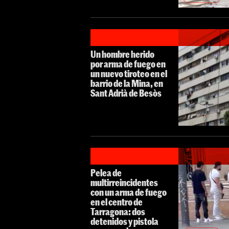
Un hombre herido
por arma de fuego en
un nuevo tiroteo en el
barrio de la Mina, en
Sant Adrià de Besòs
Pelea de
multirreincidentes
con un arma de fuego
en el centro de
Tarragona: dos
detenidos y pistola