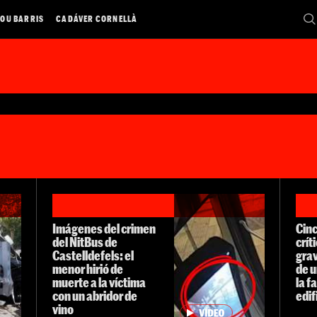
OU BARRIS
CADÁVER CORNELLÀ
Imágenes del crimen
Cinc
del NitBus de
crít
Castelldefels: el
grav
menor hirió de
de u
muerte a la víctima
la f
con un abridor de
edif
vino