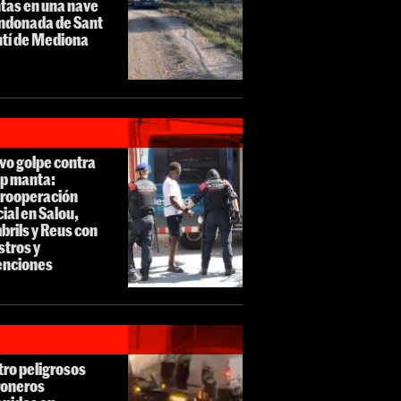
tas en una nave
ndonada de Sant
ntí de Mediona
vo golpe contra
op manta:
rooperación
cial en Salou,
rils y Reus con
stros y
enciones
ro peligrosos
roneros