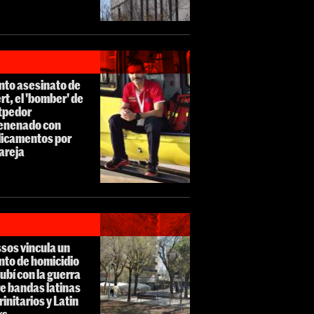
ento asesinato de
rt, el 'bomber' de
tpedor
enenado con
icamentos por
areja
sos vincula un
nto de homicidio
ubí con la guerra
e bandas latinas
rinitarios y Latin
gs