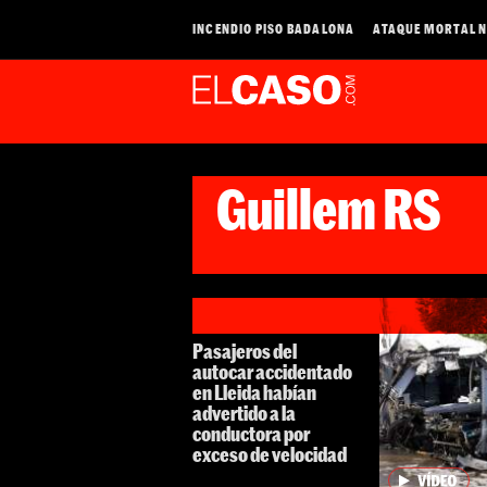
INCENDIO PISO BADALONA
ATAQUE MORTAL N
Guillem RS
Pasajeros del
autocar accidentado
en Lleida habían
advertido a la
conductora por
exceso de velocidad