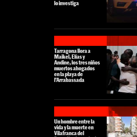
lo investiga
Tarragona llora a
Maikel, Elías y
Andine, los tres niños
muertos ahogados
en la playa de
l'Arrabassada
Un hombre entre la
vida y la muerte en
Vilafranca del