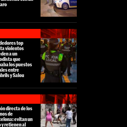
paro
dedores top
ta violentos
eden a un
odista que
baba los puestos
ales entre
rils y Salou
ón directa de los
inos de
elona: evitan un
 y retienen al