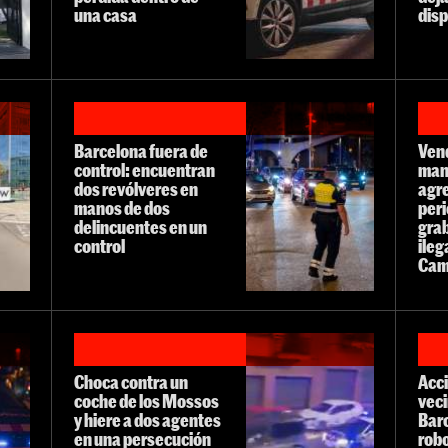
una casa
dis
Barcelona fuera de
Ven
control: encuentran
man
dos revólveres en
agr
manos de dos
peri
delincuentes en un
gra
control
ileg
Camb
Choca contra un
Acci
coche de los Mossos
vec
y hiere a dos agentes
Barc
en una persecución
robo