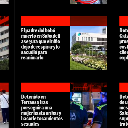
El padre del bebé
Det
muerto en Sabadell
Cata
asegura que el niño
pros
dejó de respirar y lo
cost
sacudió para
clie
reanimarlo
exp
Detenido en
Det
Terrassa tras
de u
perseguir a una
mes
mujer hasta un bar y
Saba
hacerle tocamientos
sup
sexuales
trat