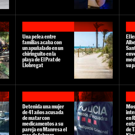
Una pelea entre
El l
familias acaba con
Albe
un apuñalado en un
San
chiringuito en la
env
playa de El Prat de
med
Llobregat
su p
Detenida una mujer
Mos
de 41 años acusada
inte
de matar con
en R
medicamentos a su
entr
pareja en Manresa el
de T
mes de febrero
Kin