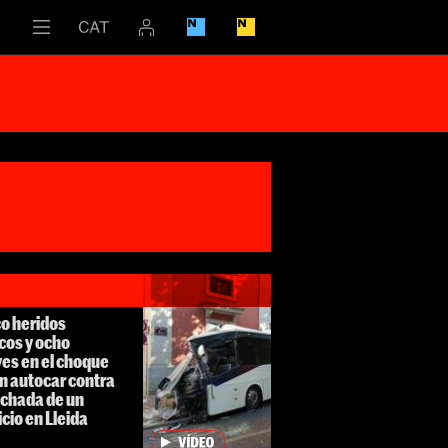
o heridos
icos y ocho
es en el choque
n autocar contra
achada de un
icio en Lleida