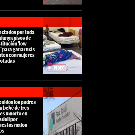
ectados por toda
lunya pisos de
titución 'low
' para ganar más
ntes con mujeres
lotadas
enidos los padres
n bebé de tres
es muerto en
dell por
uestos malos
os