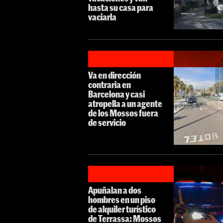
hasta su casa para
vaciarla
Va en dirección
contraria en
Barcelona y casi
atropella a un agente
de los Mossos fuera
de servicio
Apuñalan a dos
hombres en un piso
de alquiler turístico
de Terrassa: Mossos