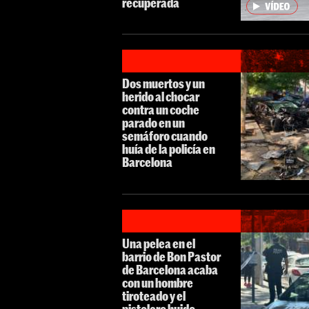
recuperada
Dos muertos y un
herido al chocar
contra un coche
parado en un
semáforo cuando
huía de la policía en
Barcelona
Una pelea en el
barrio de Bon Pastor
de Barcelona acaba
con un hombre
tiroteado y el
pistolero huido