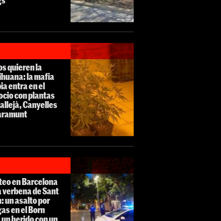
s quieren la
huana: la mafia
ia entra en el
cio con plantas
allejà, Canyelles
laramunt
teo en Barcelona
a verbena de Sant
: un asalto por
as en el Born
 un herido con un