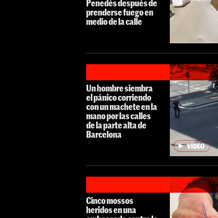
Penedès después de
prenderse fuego en
medio de la calle
Un hombre siembra
el pánico corriendo
con un machete en la
mano por las calles
de la parte alta de
Barcelona
Cinco mossos
heridos en una