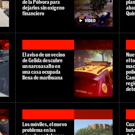
de la Pólvora para
plan
dejarlos sin oxígeno
aba
financiero
Qui
El aviso de un vecino
Nue
de Gelida descubre
el t
un narcoasalto en
mac
una casa ocupada
poli
llena de marihuana
Camb
regi
det
Los móviles, el nuevo
Cuat
problema en las
but