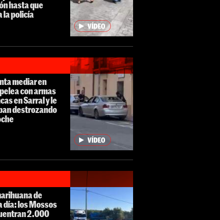
ón hasta que
a la policía
nta mediar en
 pelea con armas
cas en Sarral y le
ban destrozando
oche
marihuana de
 día: los Mossos
uentran 2.000