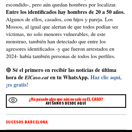
Tampoco todos los agresores han sido identificados.
En
las diversas interlocutorias judiciales y los atestados
policiales sí se puede poner nombre y apellidos a la
mayoría de los hombres que participan en las agresiones
sexuales -algunos aseguran que no sabían que las
víctimas eran menores, y lo argumentan diciendo que
aparecen en los vídeos con la cara descubierta, que si
hubieran sabido que hacían cosas ilegales se habrían