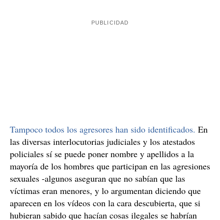
Con la fuente original, el vídeo, los Mossos fueron
reconstruyendo todas las agresiones sexuales. Tenían la
piedra Rosetta que conectaba los vídeos: las 2.000
conversaciones de él con menores de edad. Algunos se
pudieron localizar, pero no fue fácil. Algunas de las
agresiones eran de 2016 y había que retroceder mucho.
Además, los investigadores no querían revictimizar a
los agredidos, y se quería reconstruir todas las
agresiones, identificar a los menores y poner los hechos
en conocimiento del juez que llevaba el caso para evitar
que las víctimas tuvieran que declarar más de una vez.
Que con un solo golpe, con toda la información ya
ordenada, fuera suficiente.