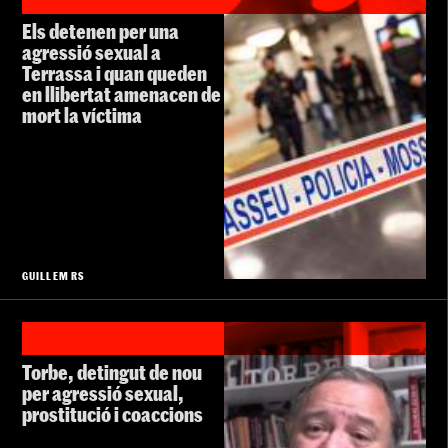
Els detenen per una
agressió sexual a
Terrassa i quan queden
en llibertat amenacen de
mort la víctima
GUILLEM RS
Torbe, detingut de nou
per agressió sexual,
prostitució i coaccions