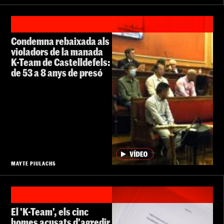
Condemna rebaixada als
violadors de la manada
K-Team de Castelldefels:
de 53 a 8 anys de presó
MAYTE PIULACHS
El 'K-Team', els cinc
homes acusats d'agredir