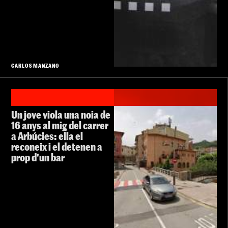
CARLOS MANZANO
Un jove viola una noia de
16 anys al mig del carrer
a Arbúcies: ella el
reconeix i el detenen a
prop d'un bar