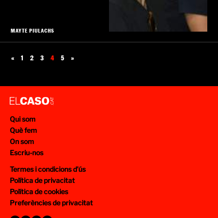
MAYTE PIULACHS
«
1
2
3
4
5
»
Qui som
Què fem
On som
Escriu-nos
Termes i condicions d’ús
Política de privacitat
Política de cookies
Preferències de privacitat