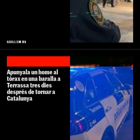
GUILLEM RS
Apunyala un home al
tòrax en una baralla a
Terrassa tres dies
després de tornar a
Catalunya