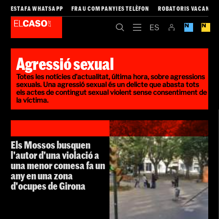
ESTAFA WHATSAPP
FRAU COMPANYIES TELÈFON
ROBATORIS VACANCE
Agressió sexual
Totes les notícies d'actualitat, última hora, sobre agressions
sexuals. Una agressió sexual és un delicte que abasta tots
els actes de contingut sexual violent sense consentiment de
la víctima.
Els Mossos busquen
l'autor d'una violació a
una menor comesa fa un
any en una zona
d'ocupes de Girona