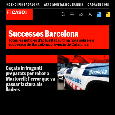
INCENDI PIS BADALONA
ATAC MORTAL NOU BARRIS
CADÀVER CORNEL
Successos Barcelona
Totes les notícies d'actualitat i última hora sobre els
successos de Barcelona, província de Catalunya
Caçats in fraganti
preparats per robar a
Martorell: l'error que va
passar factura als
lladres