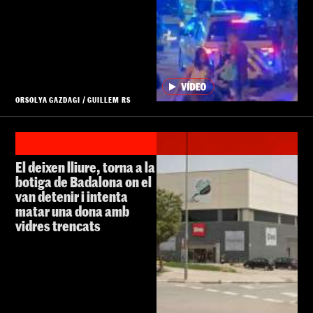
ORSOLYA GAZDAGI
/
GUILLEM RS
El deixen lliure, torna a la
botiga de Badalona on el
van detenir i intenta
matar una dona amb
vidres trencats