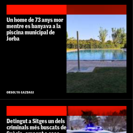
Un home de 73 anys mor
mentre es banyava a la
piscina municipal de
Jorba
ORSOLYA GAZDAGI
Detingut a Sitges un dels
criminals més buscats de