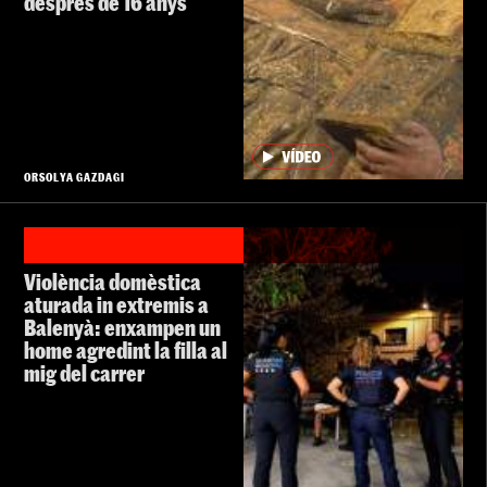
després de 16 anys
ORSOLYA GAZDAGI
Violència domèstica
aturada in extremis a
Balenyà: enxampen un
home agredint la filla al
mig del carrer