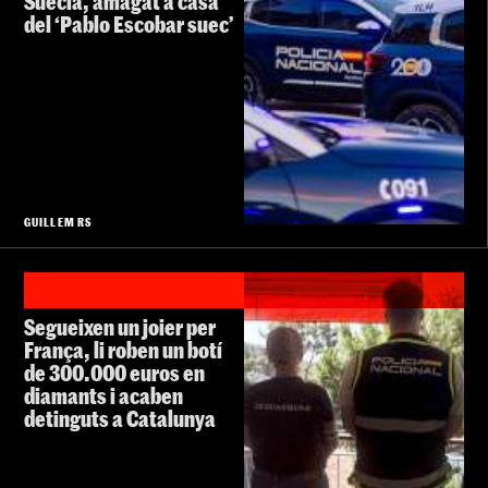
Suècia, amagat a casa
del ‘Pablo Escobar suec’
GUILLEM RS
Segueixen un joier per
França, li roben un botí
de 300.000 euros en
diamants i acaben
detinguts a Catalunya