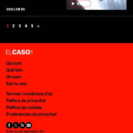
GUILLEM RS
1
2
3
4
5
»
Qui som
Què fem
On som
Escriu-nos
Termes i condicions d’ús
Política de privacitat
Política de cookies
Preferències de privacitat
Amb la col·laboració de: