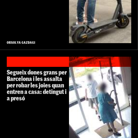
ORSOLYA GAZDAGI
Segueix dones grans per
Barcelona i les assalta
per robar les joies quan
entren a casa: detingut i
a presó