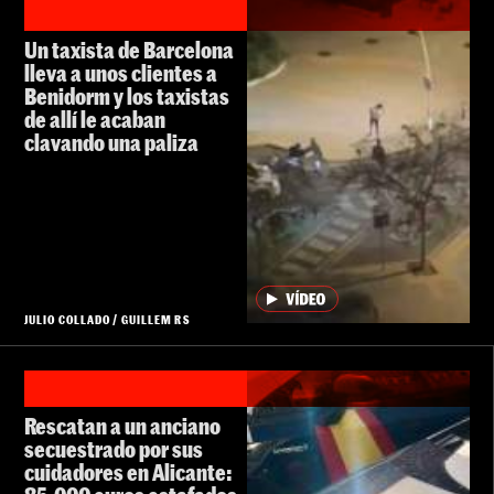
Un taxista de Barcelona
lleva a unos clientes a
Benidorm y los taxistas
de allí le acaban
clavando una paliza
JULIO COLLADO
/
GUILLEM RS
Rescatan a un anciano
secuestrado por sus
cuidadores en Alicante: