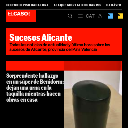
INCENDIO PISO BADALONA
ATAQUE MORTAL NOU BARRIS
CADÁVER CO
Sucesos Alicante
Todas las noticias de actualidad y última hora sobre los
sucesos de Alicante, provincia del País Valencià
Sorprendente hallazgo
en un súper de Benidorm:
dejan una urna en la
taquilla mientras hacen
obras en casa