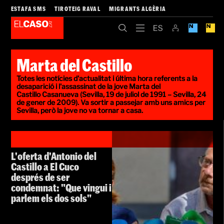
ESTAFA SMS
TIROTEIG RAVAL
MIGRANTS ALGÈRIA
Marta del Castillo
Totes les notícies d'actualitat i última hora referents a la
desaparició i l'assassinat de la jove Marta del
Castillo Casanueva (Sevilla, 19 de juliol de 1991 – Sevilla, 24
de gener de 2009). Va sortir a passejar amb uns amics per
Sevilla, però la jove no va tornar a casa.
L'oferta d'Antonio del
Castillo a El Cuco
després de ser
condemnat: "Que vingui i
parlem els dos sols"