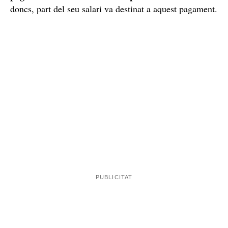
Ha de pagar 340.000 euros de responsabilitat civil
Tothom es fa la mateixa pregunta: com pot ser que amb
les atrocitats per les quals està condemnat, li
concedeixin treballar en el lloc millor valorat de la
ha de
presó? Doncs perquè, a més de la condemna,
pagar 340.000 euros com a responsabilitat civil
. Així