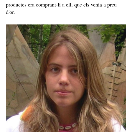
També s'ha intentat guanyar la confiança dels
egalant-los alguns dels productes del
funcionaris r
forn
. Per si no fos poc, segons s'explica a
La Razón
,
Carcaño compra una gran quantitat de menjar i
posteriorment el ven a un preu més elevat per guanyar
un extra. Aquest "negoci" ha arribat a tal punt que, en
alguna ocasió, l'única manera d'aconseguir determinats