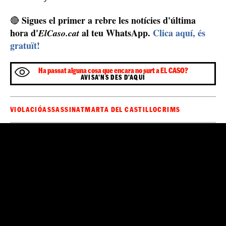
Miguel Carcaño ha assassinat a Marta del Castillo i està complint
una condemna de més de 21 anys de presó / Arxiu
Fa sexe amb una voluntària de la Cruz Roja i amb
una prostituta
Però això no és tot, Carcaño va fer sexe amb una
voluntària de la Cruz Roja
i més tard amb una
prostituta de Valdepeñas que, segons explica
La Razón
,
ell li enviava 250 euros al mes, ja que la dona tenia
molts problemes econòmics. Miguel Carcaño ha
demanat diverses vegades permisos penitenciaris que no
se li ha concedit i, si té bona conducta a presó, el maig
del 2030 ja sortiria del centre.