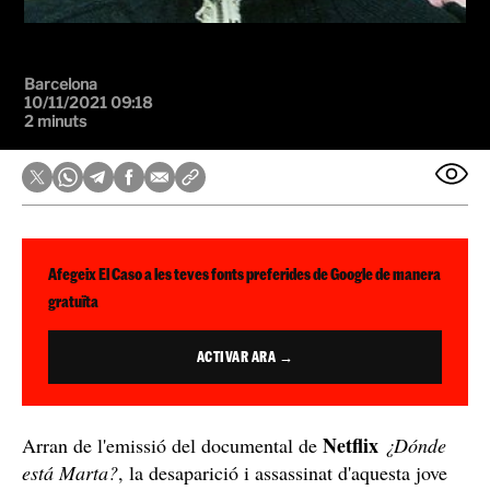
Barcelona
10/11/2021 09:18
2 minuts
Afegeix El Caso a les teves fonts preferides de Google de manera
gratuïta
ACTIVAR ARA →
Netflix
Arran de l'emissió del documental de
¿Dónde
está Marta?
, la desaparició i assassinat d'aquesta jove