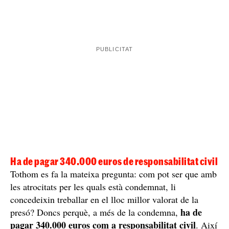
Guanya 430 euros al mes treballant a la presó
Després de 10 anys entre reixes, la seva vida ha canviat
per complet gràcies a la nova feina a la qual ha estat
destinat dins de la mateixa presó. Actualment, està
guanya 430 euros
treballant en el destí millor valorat:
al mes per treballar en un forn de pa de la presó
. Tot
i que pot semblar una quantitat baixa, 430 euros a la
presó són molts diners.