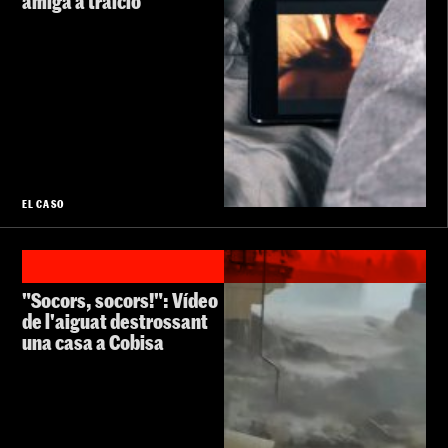
amiga a traïció
EL CASO
"Socors, socors!": Vídeo
de l'aiguat destrossant
una casa a Cobisa