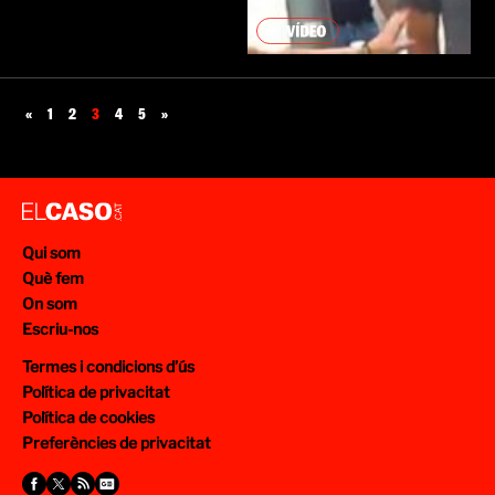
«
1
2
3
4
5
»
Qui som
Què fem
On som
Escriu-nos
Termes i condicions d’ús
Política de privacitat
Política de cookies
Preferències de privacitat