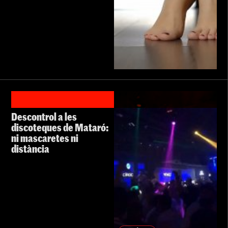
Descontrol a les
discoteques de Mataró:
ni mascaretes ni
distància