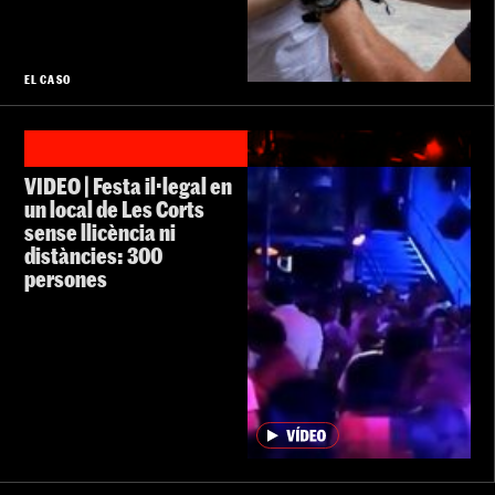
EL CASO
VIDEO | Festa il·legal en
un local de Les Corts
sense llicència ni
distàncies: 300
persones