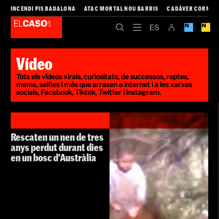
INCENDI PIS BADALONA
ATAC MORTAL NOU BARRIS
CADÀVER CORNEL
Vídeo
Tots els vídeos virals, curiositats, de successos, reptes,
mems, selfies i més que arrasen a internet i a les xarxes
socials, Facebook, Tiktok, Twitter i instagram.
Rescaten un nen de tres
anys perdut durant dies
en un bosc d'Austràlia