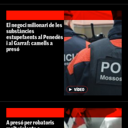
El negoci milionari de les
substàncies
estupefaents al Penedès
i al Garraf: camells a
presó
A presó per robatoris