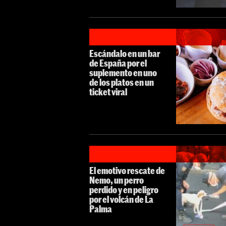
Escándalo en un bar
de España por el
suplemento en uno
de los platos en un
ticket viral
El emotivo rescate de
Nemo, un perro
perdido y en peligro
por el volcán de La
Palma