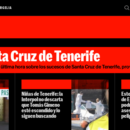
RGELIA
a Cruz de Tenerife
 última hora sobre los sucesos de Santa Cruz de Tenerife, prov
Niñas de Tenerife: la
Esto
Interpol no descarta
de 
que Tomás Gimeno
podr
esté escondido y lo
ases
siguen buscando
pel