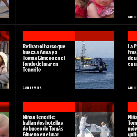
GUIL
Retiran el barco que
La P
busca a Anna y a
frus
Tomás Gimeno en el
de u
fondo del mar en
en 
Tenerife
GUILLEM RS
GUIL
Niñas Tenerife:
Niña
hallan dos botellas
Tomá
de buceo de Tomás
móvi
Gimeno en el mar
quit