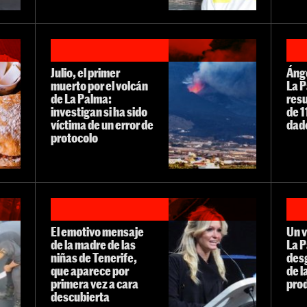
Julio, el primer
Ánge
muerto por el volcán
La 
de La Palma:
res
investigan si ha sido
de 1
víctima de un error de
dad
protocolo
El emotivo mensaje
Un v
de la madre de las
La P
niñas de Tenerife,
desg
que aparece por
de l
primera vez a cara
pro
descubierta