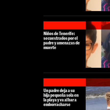
Niños de Tenerife:
secuestrados por el
padre y amenazas de
muerte
Un padre deja a su
hija pequeña sola en
la playa y va al bar a
emborracharse