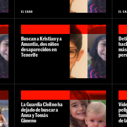
EL CASO
EL C
Buscan a Kristian y a
Deti
Amantia, dos niños
hack
desaparecidos en
más
Tenerife
per
La Guardia Civil no ha
Víde
dejado de buscar a
peli
Anna y Tomás
tum
Gimeno
de l