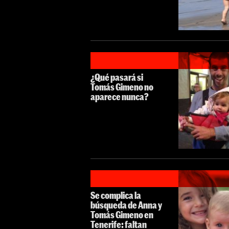
¿Qué pasará si
Tomás Gimeno no
aparece nunca?
Se complica la
búsqueda de Anna y
Tomás Gimeno en
Tenerife: faltan