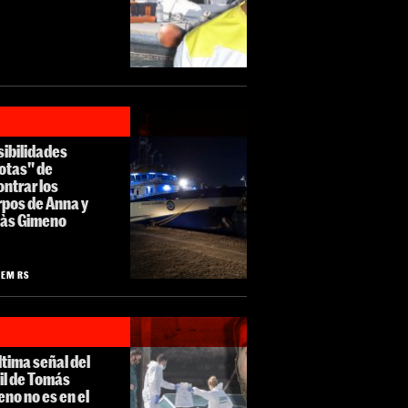
sibilidades
otas" de
ntrar los
rpos de Anna y
às Gimeno
LEM RS
ltima señal del
il de Tomás
no no es en el