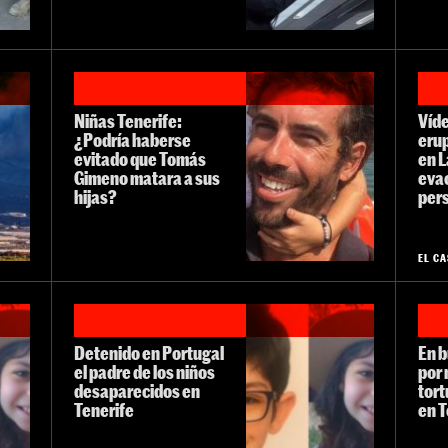
Niñas Tenerife:
Víd
¿Podría haberse
erup
evitado que Tomás
en L
Gimeno matara a sus
eva
hijas?
per
EL C
Detenido en Portugal
En b
el padre de los niños
por 
desaparecidos en
tort
Tenerife
en T