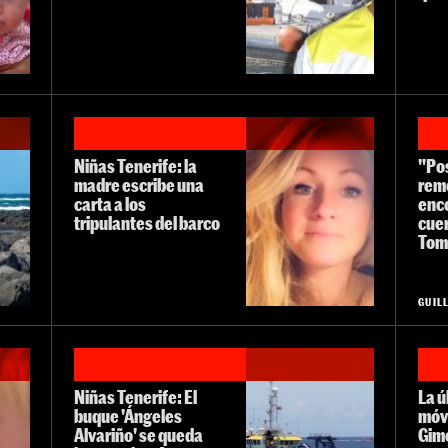
Niñas Tenerife: la
"Po
madre escribe una
rem
carta a los
enco
tripulantes del barco
cue
Tom
GUIL
Niñas Tenerife: El
La ú
buque 'Ángeles
móv
Alvariño' se queda
Gime