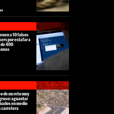
ASO
enen a 10 falsos
ers por estafar a
 de 400
sonas
o de un reto muy
groso: aguantar
bados en medio
a carretera