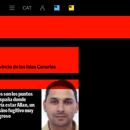
incia de las Islas Canarias
s son los puntos
España donde
ía estar Allan, un
ino fugitivo muy
igroso