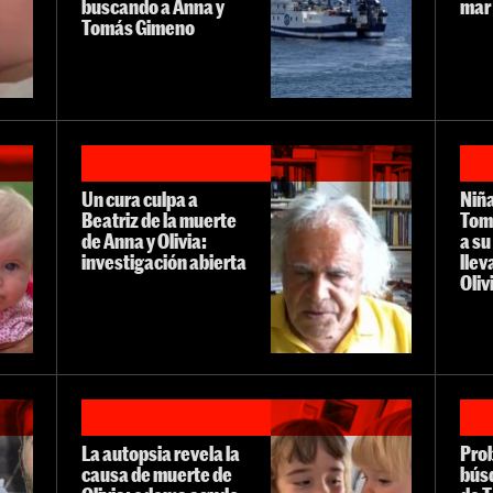
buscando a Anna y
mar
Tomás Gimeno
Un cura culpa a
Niña
Beatriz de la muerte
Tom
de Anna y Olivia:
a su
investigación abierta
llev
Oliv
La autopsia revela la
Pro
causa de muerte de
búsq