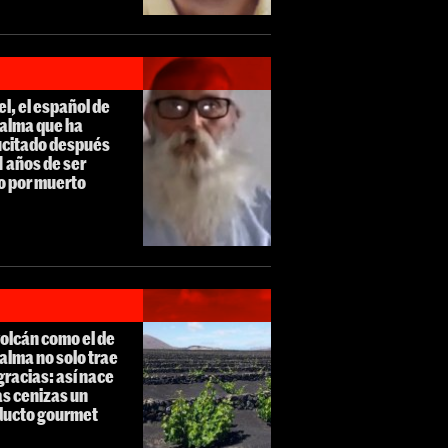
l, el español de
Palma que ha
ucitado después
1 años de ser
o por muerto
olcán como el de
alma no solo trae
racias: así nace
as cenizas un
ducto gourmet