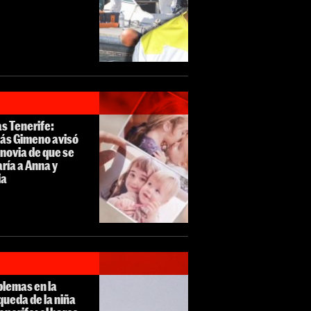
s Tenerife:
ás Gimeno avisó
 novia de que se
aría a Anna y
ia
blemas en la
ueda de la niña