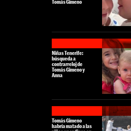
Tomás Gimeno
Niñas Tenerife:
búsqueda a
contrarreloj de
Tomás Gimeno y
Anna
Tomás Gimeno
habría matado a las