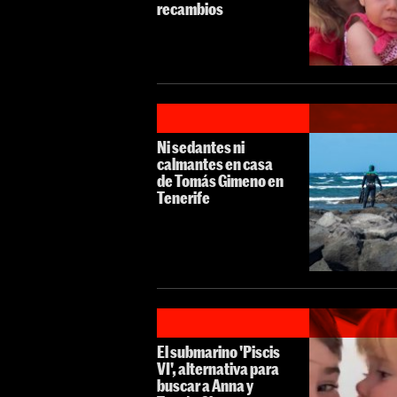
recambios
Ni sedantes ni
calmantes en casa
de Tomás Gimeno en
Tenerife
El submarino 'Piscis
VI', alternativa para
buscar a Anna y