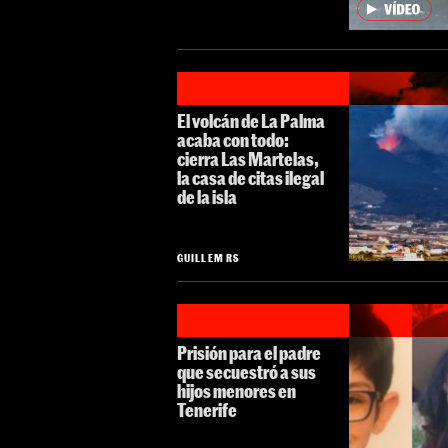
El volcán de La Palma
acaba con todo:
cierra Las Martelas,
la casa de citas ilegal
de la isla
GUILLEM RS
Prisión para el padre
que secuestró a sus
hijos menores en
Tenerife