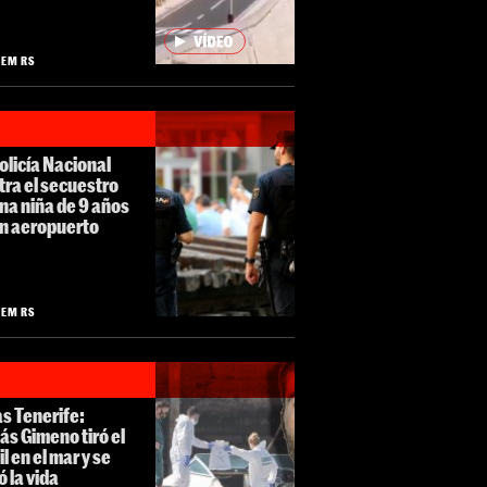
LEM RS
olicía Nacional
tra el secuestro
na niña de 9 años
un aeropuerto
LEM RS
s Tenerife:
s Gimeno tiró el
l en el mar y se
ó la vida