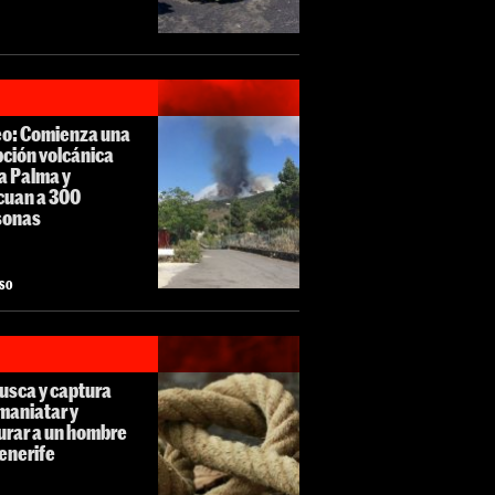
eo: Comienza una
ción volcánica
a Palma y
cuan a 300
sonas
ASO
usca y captura
maniatar y
urar a un hombre
enerife