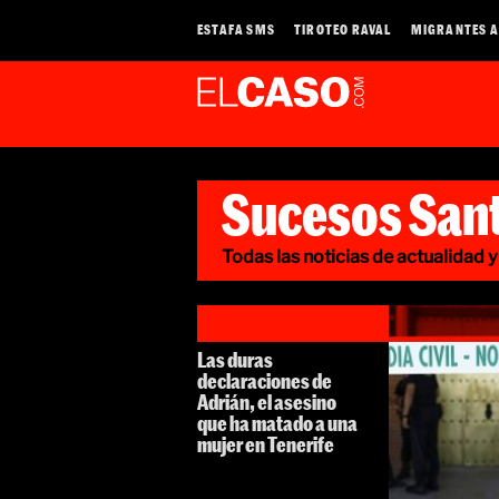
ESTAFA SMS
TIROTEO RAVAL
MIGRANTES A
Sucesos Sant
Todas las noticias de actualidad y
Las duras
declaraciones de
Adrián, el asesino
que ha matado a una
mujer en Tenerife