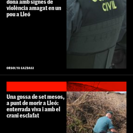
dona amb signes de
violència amagat en un
pou a Lleó
ORSOLYA GAZDAGI
Una gossa de set mesos,
a punt de morir a Lleó:
enterrada viva i amb el
crani esclafat