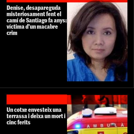
Denise, desapareguda
misteriosament fent el
camí de Santiago fa anys:
víctima d'un macabre
crim
Un cotxe envesteix una
terrassa i deixa un mort i
cinc ferits