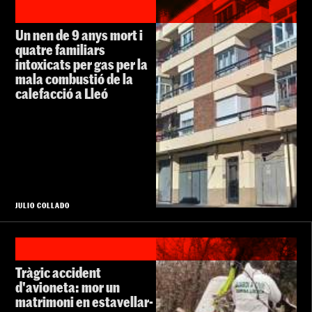
Un nen de 9 anys mort i
quatre familiars
intoxicats per gas per la
mala combustió de la
calefacció a Lleó
JULIO COLLADO
Tràgic accident
d'avioneta: mor un
matrimoni en estavellar-