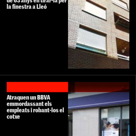
de 63 anys en tirar-la per
la finestra a Lleó
Atraquen un BBVA
emmordassant els
empleats i robant-los el
cotxe