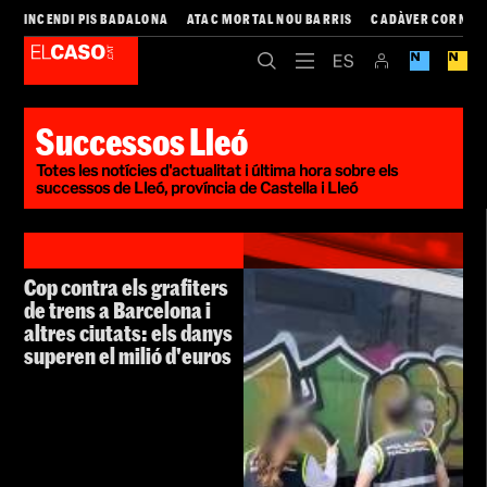
INCENDI PIS BADALONA
ATAC MORTAL NOU BARRIS
CADÀVER CORNEL
Successos Lleó
Totes les notícies d'actualitat i última hora sobre els
successos de Lleó, província de Castella i Lleó
Cop contra els grafiters
de trens a Barcelona i
altres ciutats: els danys
superen el milió d'euros