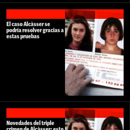
El caso Alcàsser se
podría resolver gracias a
estas pruebas
Novedades del triple
crimen de Alcàsser: esto