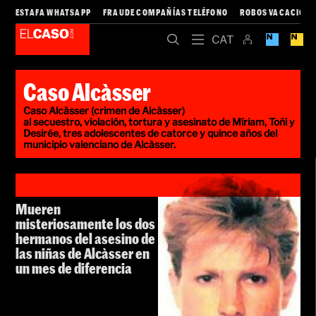
ESTAFA WHATSAPP
FRAUDE COMPAÑÍAS TELÉFONO
ROBOS VACACIONE
Caso Alcàsser
Caso Alcàsser (crimen de Alcàsser)
al secuestro, violación, tortura y asesinato de Míriam, Toñi y
Desirée, tres adolescentes de catorce y quince años del
municipio valenciano de Alcàsser.
Mueren
misteriosamente los dos
hermanos del asesino de
las niñas de Alcàsser en
un mes de diferencia