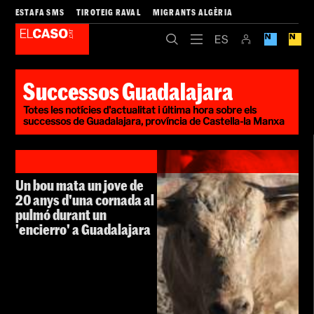
ESTAFA SMS
TIROTEIG RAVAL
MIGRANTS ALGÈRIA
Successos Guadalajara
Totes les notícies d'actualitat i última hora sobre els
successos de Guadalajara, província de Castella-la Manxa
Un bou mata un jove de
20 anys d'una cornada al
pulmó durant un
'encierro' a Guadalajara