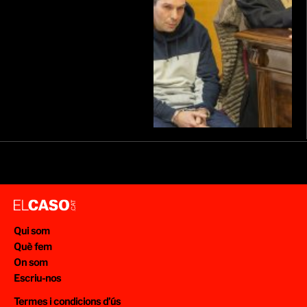
Qui som
Què fem
On som
Escriu-nos
Termes i condicions d’ús