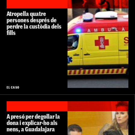
Atropella quatre
persones després de
perdre la custòdia dels
fills
EL CASO
A presó per degollar la
dona i explicar-ho als
nens, a Guadalajara