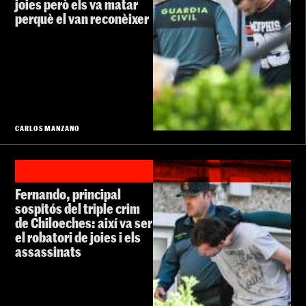
joies però els va matar
perquè el van reconèixer
CARLOS MANZANO
Fernando, principal
sospitós del triple crim
de Chiloeches: així va ser
el robatori de joies i els
assassinats