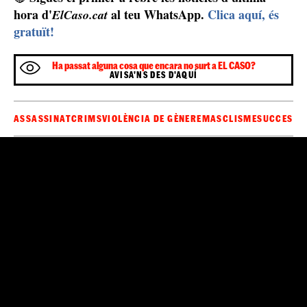
Almenys 1092 homes han assassinat les seves
parelles o exparelles
Des de l'any 2003, que és quan es van començar a
comptabilitzar les víctimes mortals de violència de
almenys 1092 assassins de dones
masclista,
han matat
les seves parelles o exparelles per motius de gènere.
Víctimes de violència de gènere
violència masclista poden
Totes les dones que pateixin
trucar al 016
: és un número completament gratuït, que
no deixa rastre a la factura i amb assistència les 24
hores del dia cada dia de l'any i que és perquè les
víctimes de violència de gènere
rebin assistència,
també gratis.
Sigues el primer a rebre les notícies d'última
🔴