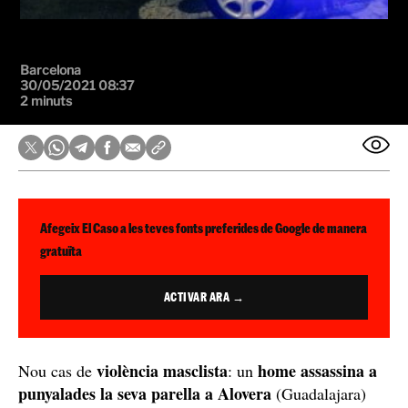
Barcelona
30/05/2021 08:37
2 minuts
Afegeix El Caso a les teves fonts preferides de Google de manera
gratuïta
ACTIVAR ARA →
violència masclista
home assassina a
Nou cas de
: un
punyalades la seva parella a Alovera
(Guadalajara)