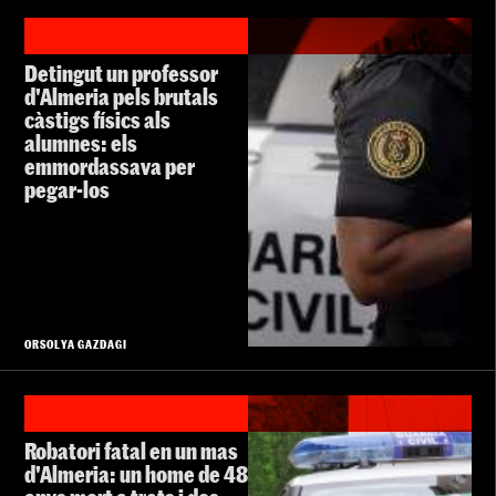
Detingut un professor
d'Almeria pels brutals
càstigs físics als
alumnes: els
emmordassava per
pegar-los
ORSOLYA GAZDAGI
Robatori fatal en un mas
d'Almeria: un home de 48