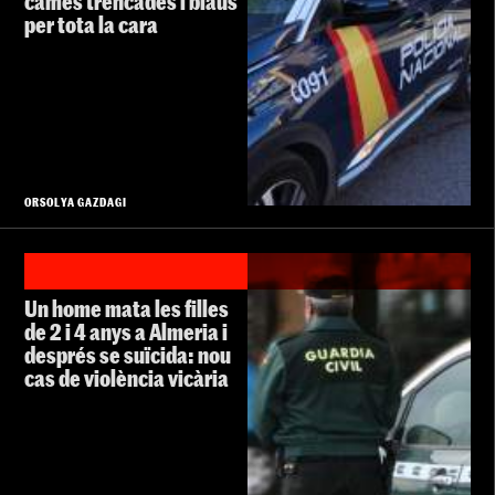
cames trencades i blaus
per tota la cara
ORSOLYA GAZDAGI
Un home mata les filles
de 2 i 4 anys a Almeria i
després se suïcida: nou
cas de violència vicària