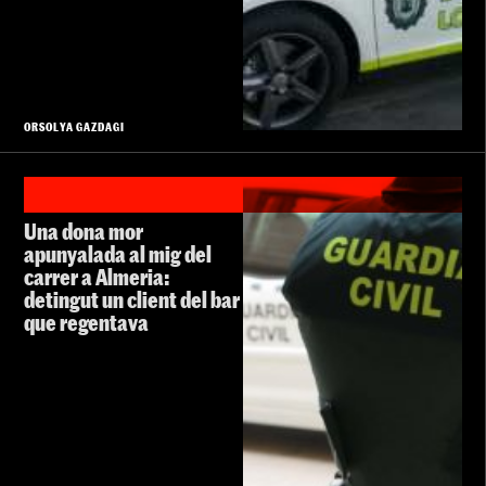
ORSOLYA GAZDAGI
Una dona mor
apunyalada al mig del
carrer a Almeria:
detingut un client del bar
que regentava