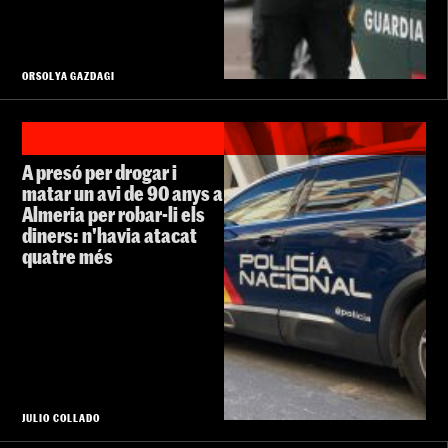
ORSOLYA GAZDAGI
A presó per drogar i
matar un avi de 90 anys a
Almeria per robar-li els
diners: n'havia atacat
quatre més
JULIO COLLADO