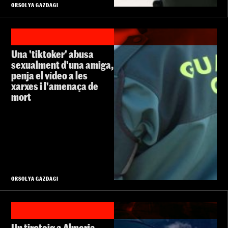
ORSOLYA GAZDAGI
Una 'tiktoker' abusa
sexualment d'una amiga,
penja el vídeo a les
xarxes i l'amenaça de
mort
ORSOLYA GAZDAGI
Un tiroteig a Almeria