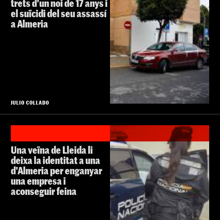
trets d'un noi de 17 anys i
el suïcidi del seu assassí
a Almeria
JULIO COLLADO
Una veïna de Lleida li
deixa la identitat a una
d'Almeria per enganyar
una empresa i
aconseguir feina