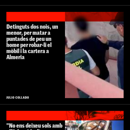
Detinguts dos nois, un
menor, per matar a
puntades de peu un
home per robar-li el
mòbil i la cartera a
Almeria
JULIO COLLADO
"No ens deixeu sols amb