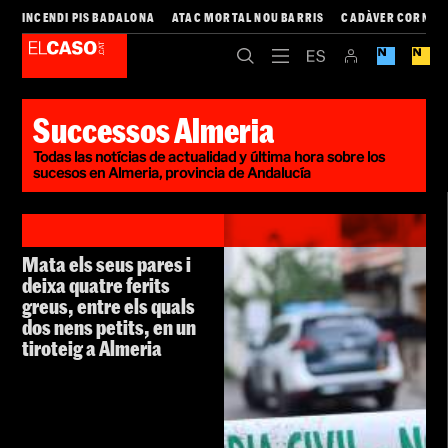
INCENDI PIS BADALONA
ATAC MORTAL NOU BARRIS
CADÀVER CORNEL
Successos Almeria
Todas las notícias de actualidad y última hora sobre los
sucesos en Almeria, provincia de Andalucía
Mata els seus pares i
deixa quatre ferits
greus, entre els quals
dos nens petits, en un
tiroteig a Almeria