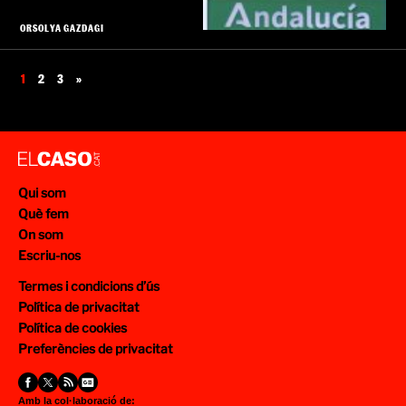
ORSOLYA GAZDAGI
1
2
3
»
Qui som
Què fem
On som
Escriu-nos
Termes i condicions d’ús
Política de privacitat
Política de cookies
Preferències de privacitat
Amb la col·laboració de: