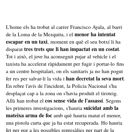
L'home els ha trobat al carrer Francisco Ayala, al barri
menor ha intentat
de la Loma de la Mezquita, i el
escapar en un taxi
, moment en què el seu botxí li ha
tres trets que li han impactat en un costat
disparat
.
Tot i això, el jove ha aconseguit pujar al vehicle i el
taxista ha accelerat ràpidament per fugir i portar-lo fins
a un centre hospitalari, on els sanitaris ja no han pogut
han decretat la seva mort
fer res per salvar-li la vida i
.
En rebre l'avís de l'incident, la Policia Nacional s'ha
desplaçat cap a la zona on s'havia produït el tiroteig.
cos sense vida de l'assassí
Allà han trobat el
. Segons
suïcidat amb la
les primeres investigacions, s'hauria
mateixa arma de foc
amb què hauria matat el menor,
una pistola curta que ja ha estat recuperada. Ho hauria
fet per por a les possibles represàlies per part de la