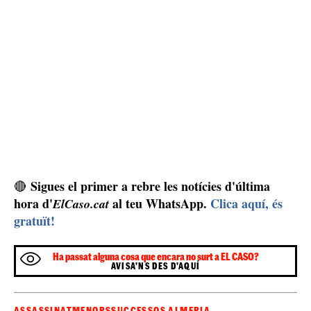
Sigues el primer a rebre les notícies d'última
🔴
hora d'
al teu WhatsApp.
Clica aquí, és
ElCaso.cat
gratuït!
Ha passat alguna cosa que encara no surt a EL CASO?
AVISA'NS DES D'AQUÍ
ASSASSINAT
MENORS
SUCCESSOS ALMERIA