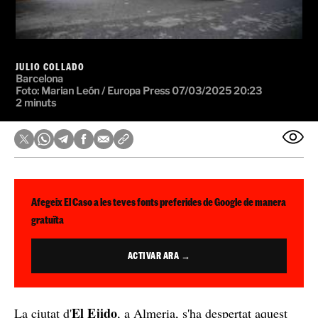
JULIO COLLADO
Barcelona
Foto: Marian León / Europa Press
07/03/2025 20:23
2 minuts
Afegeix El Caso a les teves fonts preferides de Google de manera
gratuïta
ACTIVAR ARA →
El Ejido
La ciutat d'
, a Almeria, s'ha despertat aquest