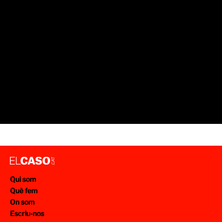
Qui som
Què fem
On som
Escriu-nos