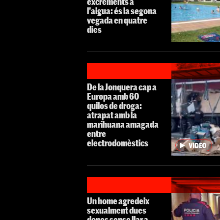
excrements a
l'aigua: és la segona
vegada en quatre
dies
De la Jonquera cap a
Europa amb 60
quilos de droga:
atrapat amb la
marihuana amagada
entre
electrodomèstics
Un home agredeix
sexualment dues
dones sense llar a