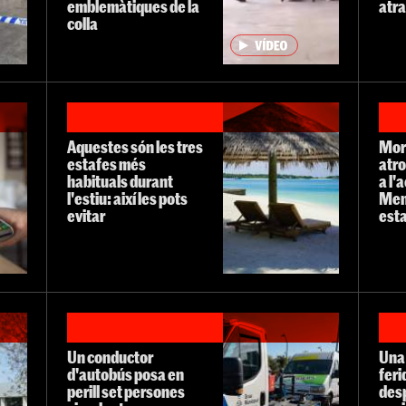
emblemàtiques de la
atra
colla
Aquestes són les tres
Mor
estafes més
atro
habituals durant
a l'
l'estiu: així les pots
Men
evitar
esta
Un conductor
Una
d'autobús posa en
feri
perill set persones
des