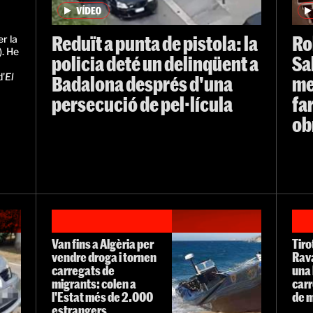
Reduït a punta de pistola: la
Ro
r la
. He
policia deté un delinqüent a
Sa
d’
El
Badalona després d'una
me
persecució de pel·lícula
fa
ob
Van fins a Algèria per
Tiro
vendre droga i tornen
Rava
carregats de
una 
migrants: colen a
carr
l'Estat més de 2.000
de 
estrangers