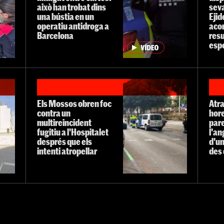
això han trobat dins
seva
una bústia en un
Ejid
operatiu antidroga a
acon
Barcelona
resu
esp
Els Mossos obren foc
Atr
contra un
hor
multireincident
pare
fugitiu a l'Hospitalet
l'a
després que els
d'un
intenti atropellar
des 