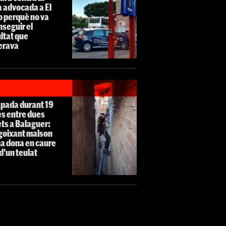
 advocada a El
o perquè no va
seguir el
ltat que
erava
apada durant 19
es entre dues
ts a Balaguer:
ngoixant malson
a dona en caure
d'un teulat