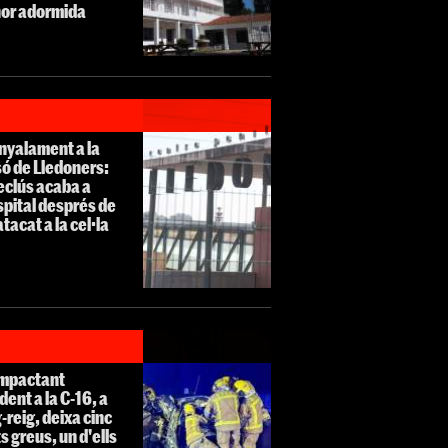
or adormida
nyalament a la
ó de Lledoners:
eclús acaba a
spital després de
atacat a la cel·la
impactant
dent a la C-16, a
-reig, deixa cinc
ts greus, un d'ells