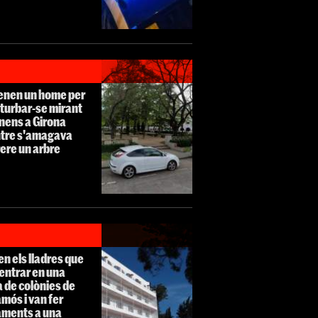
enen un home per
turbar-se mirant
nens a Girona
tre s'amagava
ere un arbre
n els lladres que
entrar en una
 de colònies de
mós i van fer
aments a una