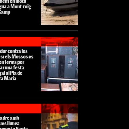
ident en moto
gua a Mont-roig
 Camp
dur contra les
s: els Mossos es
en ferms per
ar una festa
egal al Pla de
ta Maria
ladre amb
ues llums:
ampat a Santa