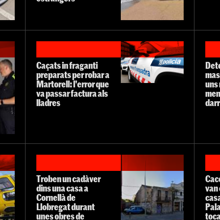
Caçats in fraganti
Det
preparats per robar a
mas
Martorell: l'error que
uns 
va passar factura als
men
lladres
darr
Troben un cadàver
Cace
dins una casa a
van 
Cornellà de
casa
Llobregat durant
Pala
unes obres de
toc