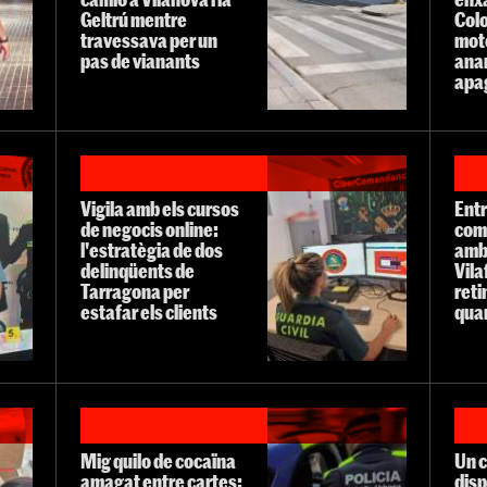
Geltrú mentre
Col
travessava per un
mot
pas de vianants
anar
apag
Vigila amb els cursos
Entr
de negocis online:
com
l'estratègia de dos
amb
delinqüents de
Vila
Tarragona per
reti
estafar els clients
quan
Mig quilo de cocaïna
Un c
amagat entre cartes:
disp