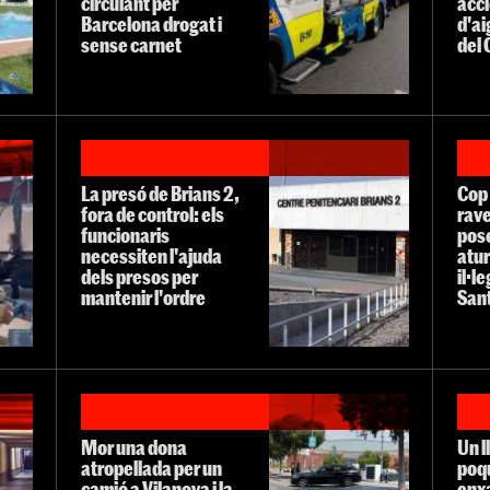
circulant per
acc
Barcelona drogat i
d'ai
sense carnet
del
La presó de Brians 2,
Cop 
fora de control: els
rave
funcionaris
pos
necessiten l'ajuda
atur
dels presos per
il·l
mantenir l'ordre
San
Mor una dona
Un l
atropellada per un
poq
camió a Vilanova i la
enx