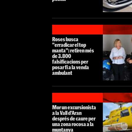
Roses busca
"erradicar el top
manta": retiren més
de 3.800
falsificacions per
posar fi a la venda
ambulant
Mor un excursionista
a la Vall d'Aran
després de caure per
una zona rocosa a la
muntanya