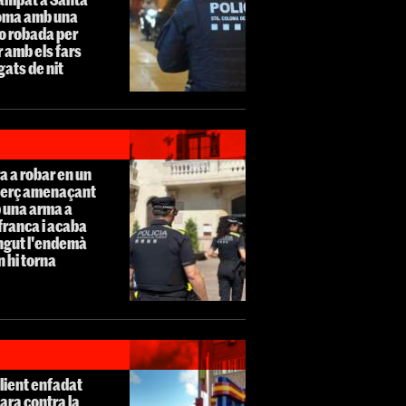
oma amb una
o robada per
 amb els fars
ats de nit
a a robar en un
erç amenaçant
 una arma a
franca i acaba
ngut l'endemà
 hi torna
lient enfadat
ara contra la