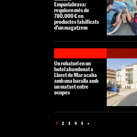
Empuriabrava:
requisen més de
780.000 € en
productes falsificats
d'un magatzem
Un robatori en un
hotel abandonat a
Lloret de Mar acaba
amb una baralla amb
un matxet entre
ocupes
1
2
3
4
5
»