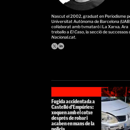
Nascut el 2002, graduat en Periodisme pe
Universitat Autònoma de Barcelona (UAB)
col·laborat amb tvmataró i La Xarxa
.
Ara
treballo a
El Caso
, la secció de successos 
Nacional.cat
.
Fugida accidentada a
Castelló d'Empúries:
xoquen amb el cotxe
després de robar i
acaben en mans de la
policia