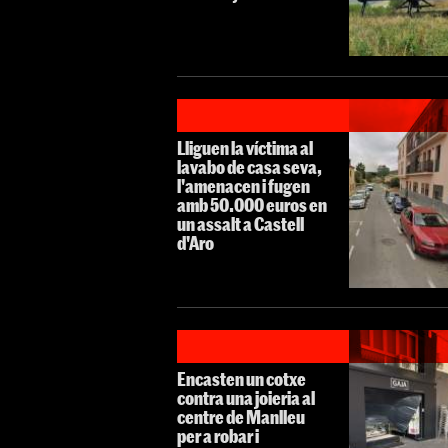
Lliguen la víctima al
lavabo de casa seva,
l'amenacen i fugen
amb 50.000 euros en
un assalt a Castell
d'Aro
Encasten un cotxe
contra una joieria al
centre de Manlleu
per a robar i