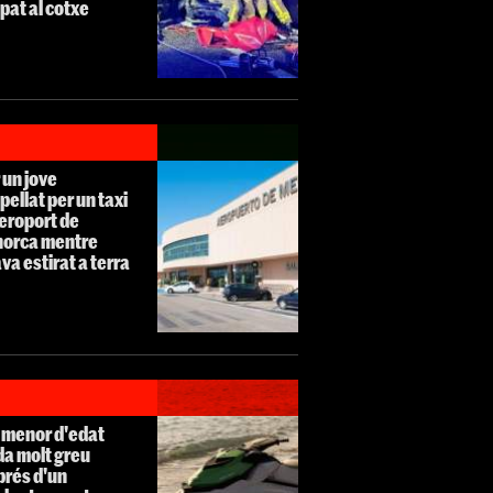
pat al cotxe
 un jove
pellat per un taxi
aeroport de
orca mentre
va estirat a terra
 menor d'edat
da molt greu
prés d'un