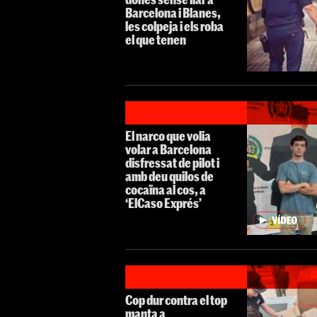
Barcelona i Blanes,
les colpeja i els roba
el que tenen
El narco que volia
volar a Barcelona
disfressat de pilot i
amb deu quilos de
cocaïna al cos, a
‘ElCaso Exprés’
Cop dur contra el top
manta a