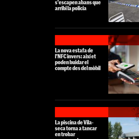
s'escapen abans que
arribi la policia
La nova estafa de
l'NFC invers: així et
poden buidar el
compte des del mòbil
La piscina de Vila-
seca torna a tancar
en trobar