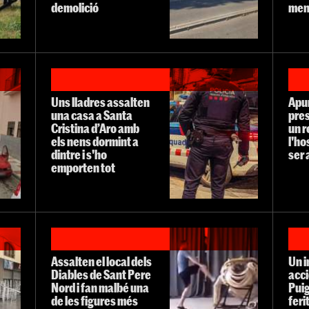
demolició
men
Uns lladres assalten
Apu
una casa a Santa
pres
Cristina d’Aro amb
un r
els nens dormint a
l'ho
dintre i s'ho
ser 
emporten tot
Assalten el local dels
Un 
Diables de Sant Pere
acci
Nord i fan malbé una
Puig
de les figures més
feri