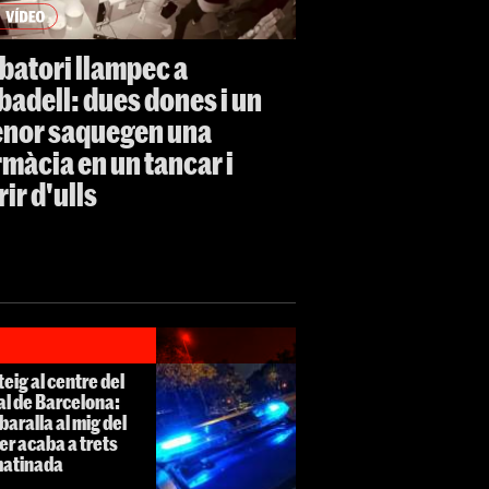
batori llampec a
badell: dues dones i un
nor saquegen una
rmàcia en un tancar i
rir d'ulls
teig al centre del
l de Barcelona:
baralla al mig del
er acaba a trets
matinada