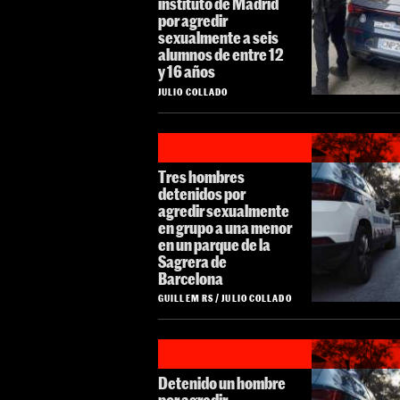
instituto de Madrid
por agredir
sexualmente a seis
alumnos de entre 12
y 16 años
JULIO COLLADO
Tres hombres
detenidos por
agredir sexualmente
en grupo a una menor
en un parque de la
Sagrera de
Barcelona
GUILLEM RS
/
JULIO COLLADO
Detenido un hombre