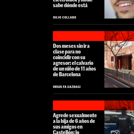
sabe dónde está
JULIO COLLADO
Dos meses sin ir a
clase para no
coincidir con su
agresor: el calvario
de un niño de 11 años
de Barcelona
ORSOLYA GAZDAGI
Agrede sexualmente
a la hija de 6 años de
sus amigos en
Castellón: lo