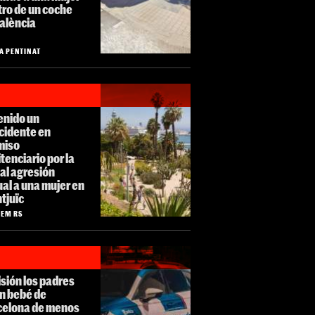
ro de un coche
alència
A PENTINAT
enido un
cidente en
miso
tenciario por la
al agresión
al a una mujer en
tjuïc
LEM RS
isión los padres
n bebé de
celona de menos