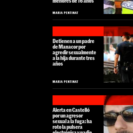
menores de 16 años
MARIA PENTINAT
Detienen a un padre
de Manacor por
agredir sexualmente
a la hija durante tres
años
MARIA PENTINAT
Alerta en Castelló
por un agresor
sexual a la fuga: ha
roto la pulsera
electrónica y nadie