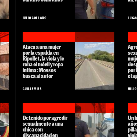
JULIO COLLADO
LUCA
Ataca a una mujer
Agr
por la espalda en
sex
Ripollet, la viola y le
muj
roba el móvil y ropa
desp
íntima: Mossos
por 
busca al autor
el a
GUILLEM RS
JULI
Detenido por agredir
Un 
sexualmente a una
año
chica con
pill
discapacidad en
viol