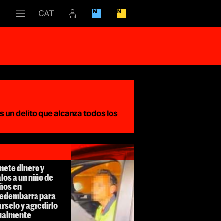
s un delito que alcanza todos los
mete dinero y
los a un niño de
ños en
redembarra para
árselo y agredirlo
ualmente