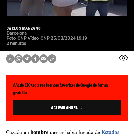
CARLOS MANZANO
Barcelona
Foto:
CNP
Vídeo:
CNP
25/03/2024 19:19
2 minutos
Añade El Caso a tus fuentes favoritas de Google de forma
gratuita
ACTIVAR AHORA →
hombre
Estados
Cazado un
que se había fugado de