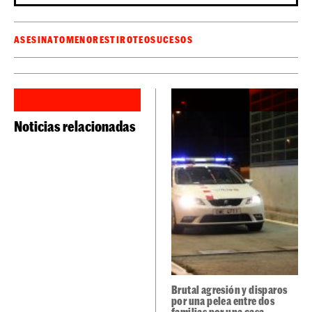
guardería de
meses, otro hombre armado entró en una
Ulyanovsk
, asesinó a dos niños y una profesora e, igual
que en este caso, se suicidó después de la masacre.
Sé el primero en recibir las noticias de última
🔴
hora de
en tu WhatsApp.
Haz clic aquí,
ElCaso.cat
¡es gratis!
¿Ha pasado algo que aún no sale en EL CASO?
AVÍSANOS DESDE AQUÍ
ASESINATO
MENORES
TIROTEO
SUCESOS
Noticias relacionadas