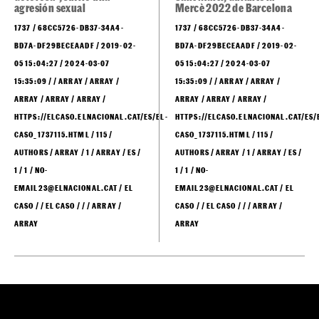
Anna, la chica asesinada por
Apuñalan a un sintecho en
su pareja de forma "lenta y
el barrio del Poblenou, en
dolorosa", sufrió una
Sant Martí, durante la
agresión sexual
Mercè 2022 de Barcelona
1737 / 68CC5726-DB37-34A4-
1737 / 68CC5726-DB37-34A4-
BD7A-DF29BECEAADF / 2019-02-
BD7A-DF29BECEAADF / 2019-02-
05 15:04:27 / 2024-03-07
05 15:04:27 / 2024-03-07
15:35:09 / / ARRAY / ARRAY /
15:35:09 / / ARRAY / ARRAY /
ARRAY / ARRAY / ARRAY /
ARRAY / ARRAY / ARRAY /
HTTPS://ELCASO.ELNACIONAL.CAT/ES/EL-
HTTPS://ELCASO.ELNACIONAL.CAT/ES/
CASO_1737115.HTML / 115 /
CASO_1737115.HTML / 115 /