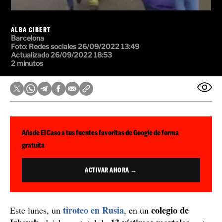
Añade El Caso a tus fuentes favoritas de Google de forma
gratuita
ACTIVAR AHORA →
tiroteo en Rusia
colegio de
Este lunes, un
, en un
Izhevsk
13 víctimas mortales
, dejaba un total de
, entre
hay 7 niños
las cuales, como mínimo,
. Han salido a la
vídeos
luz los
que muestran la magnitud de la masacre
autor de los hechos, que se
y el cadáver del presunto
ha suicidado después del tiroteo
.