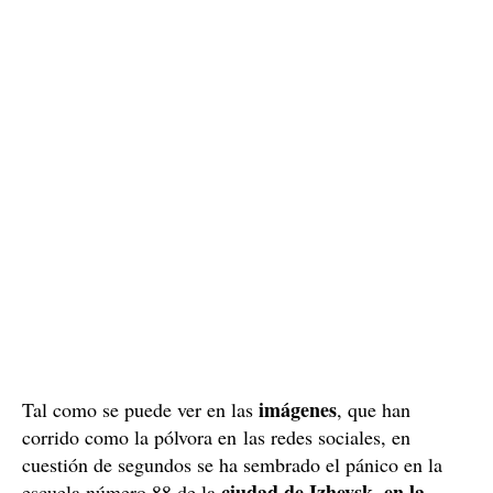
imágenes
Tal como se puede ver en las
, que han
corrido como la pólvora en las redes sociales, en
cuestión de segundos se ha sembrado el pánico en la
ciudad de Izhevsk, en la
escuela número 88 de la
región de Udmurtia de Rusia
. El pistolero, por causas
que todavía se están investigando, ha entrado con la
cara tapada con un pasamontañas y con dos pistolas y
ha empezado a disparar a todo el mundo
.