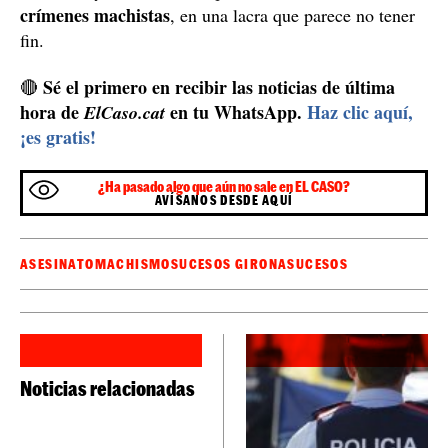
crímenes machistas
, en una lacra que parece no tener
fin.
Sé el primero en recibir las noticias de última
🔴
hora de
en tu WhatsApp.
Haz clic aquí,
ElCaso.cat
¡es gratis!
¿Ha pasado algo que aún no sale en EL CASO?
AVÍSANOS DESDE AQUÍ
ASESINATO
MACHISMO
SUCESOS GIRONA
SUCESOS
Noticias relacionadas