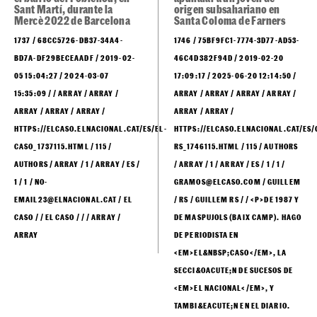
Sant Martí, durante la
origen subsahariano en
Mercè 2022 de Barcelona
Santa Coloma de Farners
1737 / 68CC5726-DB37-34A4-
1746 / 75BF9FC1-7774-3D77-AD53-
BD7A-DF29BECEAADF / 2019-02-
46C4D382F94D / 2019-02-20
05 15:04:27 / 2024-03-07
17:09:17 / 2025-06-20 12:14:50 /
15:35:09 / / ARRAY / ARRAY /
ARRAY / ARRAY / ARRAY / ARRAY /
ARRAY / ARRAY / ARRAY /
ARRAY / ARRAY /
HTTPS://ELCASO.ELNACIONAL.CAT/ES/EL-
HTTPS://ELCASO.ELNACIONAL.CAT/ES/
CASO_1737115.HTML / 115 /
RS_1746115.HTML / 115 / AUTHORS
AUTHORS / ARRAY / 1 / ARRAY / ES /
/ ARRAY / 1 / ARRAY / ES / 1 / 1 /
1 / 1 / NO-
GRAMOS@ELCASO.COM / GUILLEM
EMAIL23@ELNACIONAL.CAT / EL
/ RS / GUILLEM RS / / <P>DE 1987 Y
CASO / / EL CASO / / / ARRAY /
DE MASPUJOLS (BAIX CAMP). HAGO
ARRAY
DE PERIODISTA EN
<EM>EL&NBSP;CASO</EM>, LA
SECCI&OACUTE;N DE SUCESOS DE
<EM>EL NACIONAL</EM>, Y
TAMBI&EACUTE;N EN EL DIARIO.