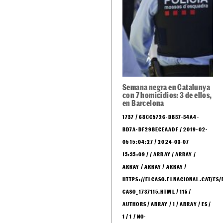
Semana negra en Catalunya
con 7 homicidios: 3 de ellos,
en Barcelona
1737 / 68CC5726-DB37-34A4-
BD7A-DF29BECEAADF / 2019-02-
05 15:04:27 / 2024-03-07
15:35:09 / / ARRAY / ARRAY /
ARRAY / ARRAY / ARRAY /
HTTPS://ELCASO.ELNACIONAL.CAT/ES/
CASO_1737115.HTML / 115 /
AUTHORS / ARRAY / 1 / ARRAY / ES /
1 / 1 / NO-