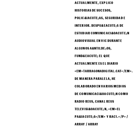
ACTUALMENTE, EXPLICO
HISTORIAS DE SUCESOS,
POLIC&IACUTE;AS, SEGURIDAD E
INTERIOR. DESPU&EACUTE;S DE
ESTUDIAR COMUNICACI&OACUTE;N
AUDIOVISUAL EN VIC DURANTE
ALGUNOS A&NTILDE;OS,
FUND&EACUTE; EL QUE
ACTUALMENTE ES EL DIARIO
<EM>TARRAGONADIGITAL.CAT</EM>.
DE MANERA PARALELA, HE
COLABORADO EN VARIOS MEDIOS
DE COMUNICACI&OACUTE;N COMO
RADIO REUS, CANAL REUS
TELEVISI&OACUTE;N, <EM>EL
PA&IACUTE;S</EM> Y RAC1.</P> /
ARRAY / ARRAY