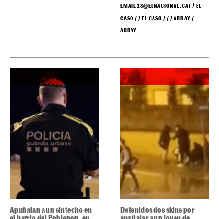
EMAIL23@ELNACIONAL.CAT / EL
CASO / / EL CASO / / / ARRAY /
ARRAY
Apuñalan a un sintecho en
Detenidos dos skins por
el barrio del Poblenou, en
apuñalar a un joven de