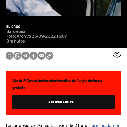
EL CASO
Barcelona
Foto:
Archivo
25/09/2022 16:07
3 minutos
Añade El Caso a tus fuentes favoritas de Google de forma
gratuita
ACTIVAR AHORA →
La autopsia de Anna, la joven de 21 años
asesinada por