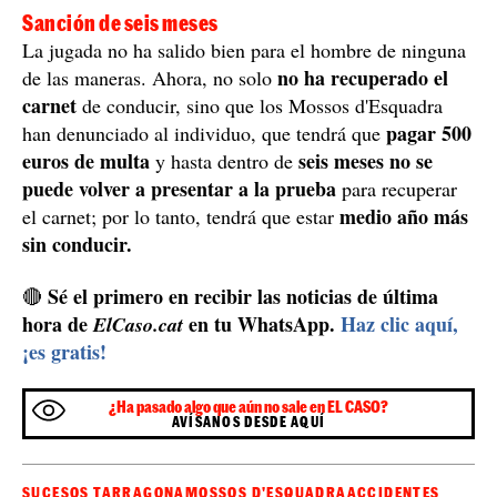
Sanción de seis meses
La jugada no ha salido bien para el hombre de ninguna
no ha recuperado el
de las maneras. Ahora, no solo
carnet
de conducir, sino que los Mossos d'Esquadra
pagar 500
han denunciado al individuo, que tendrá que
euros de multa
seis meses no se
y hasta dentro de
puede volver a presentar a la prueba
para recuperar
medio año más
el carnet; por lo tanto, tendrá que estar
sin conducir.
Sé el primero en recibir las noticias de última
🔴
hora de
en tu WhatsApp.
Haz clic aquí,
ElCaso.cat
¡es gratis!
¿Ha pasado algo que aún no sale en EL CASO?
AVÍSANOS DESDE AQUÍ
SUCESOS TARRAGONA
MOSSOS D'ESQUADRA
ACCIDENTES