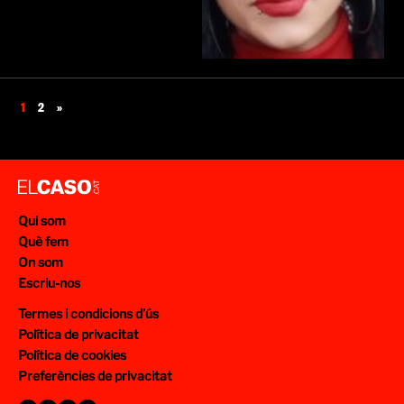
1
2
»
Qui som
Què fem
On som
Escriu-nos
Termes i condicions d’ús
Política de privacitat
Política de cookies
Preferències de privacitat