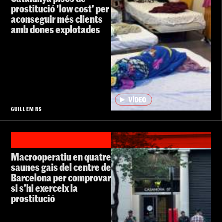
prostitució 'low cost' per
aconseguir més clients
amb dones explotades
GUILLEM RS
Macrooperatiu en quatre
saunes gais del centre de
Barcelona per comprovar
si s'hi exerceix la
prostitució