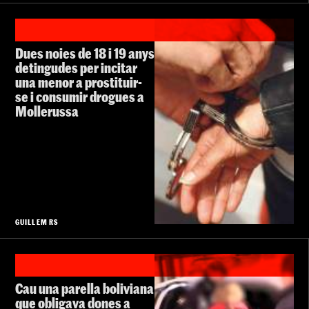
Dues noies de 18 i 19 anys
detingudes per incitar
una menor a prostituir-
se i consumir drogues a
Mollerussa
GUILLEM RS
Cau una parella boliviana
que obligava dones a