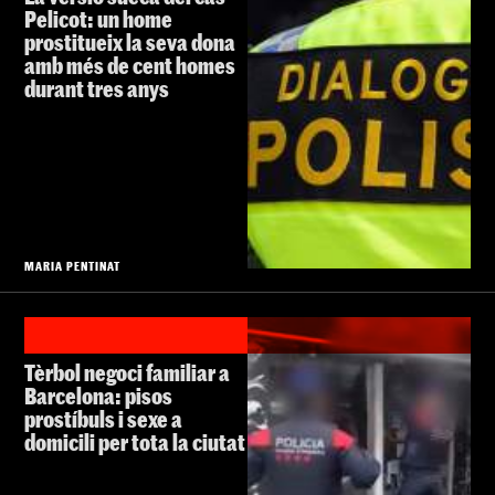
Pelicot: un home
prostitueix la seva dona
amb més de cent homes
durant tres anys
MARIA PENTINAT
Tèrbol negoci familiar a
Barcelona: pisos
prostíbuls i sexe a
domicili per tota la ciutat