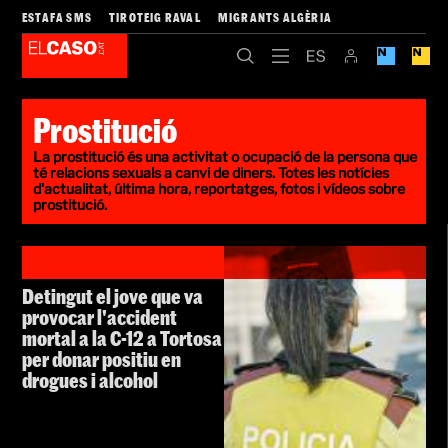
ESTAFA SMS
TIROTEIG RAVAL
MIGRANTS ALGÈRIA
Prostitució
La prostitució és una activitat o ocupació de la persona que
té relacions sexuals a canvi de diners. Totes les notícies
d'actualitat, última hora, reportatges, fotos i vídeos sobre
prostitució.
Detingut el jove que va
provocar l'accident
mortal a la C-12 a Tortosa
per donar positiu en
drogues i alcohol