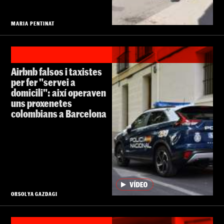
MARIA PENTINAT
Airbnb falsos i taxistes
per fer "servei a
domicili": així operaven
uns proxenetes
colombians a Barcelona
ORSOLYA GAZDAGI