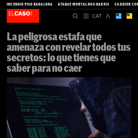
EL CASO
Barcelona
Foto:
Drazen Zigic / Freepik
09/09/2022 15:35
3 minutos
Añade El Caso a tus fuentes favoritas de Google de forma
gratuita
ACTIVAR AHORA →