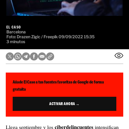
ciberdelincuentes
Llega septiembre y los
intensifican
sus ataques, a pesar de no haber descansado en todo el
Oficina de Seguridad del Internauta
verano. La
(OSI)
nueva y peligrosa estafa
ha detectado una
que
circula a la red y que amenaza a las víctimas con
revelar todos sus secretos y vida privada
a menos que
abonen una gran suma de dinero en
bitcoins
a la
persona que lleva a cabo el chantaje. Tanto la OSI
como las fuerzas de seguridad han alertado de la
existencia de esta nueva estafa con el fin de prevenir y
evitar el máximo número de víctimas posible.