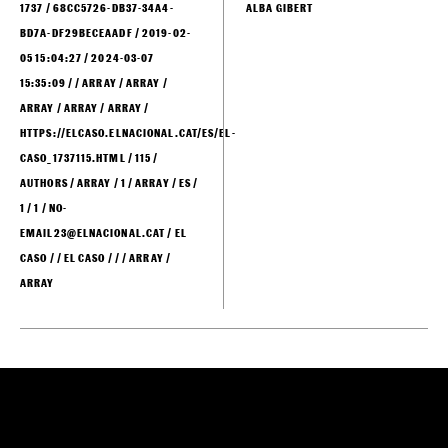
puede hacer perder dinero
y abogado convincente
1737 / 68CC5726-DB37-34A4-
ALBA GIBERT
BD7A-DF29BECEAADF / 2019-02-
05 15:04:27 / 2024-03-07
15:35:09 / / ARRAY / ARRAY /
ARRAY / ARRAY / ARRAY /
HTTPS://ELCASO.ELNACIONAL.CAT/ES/EL-
CASO_1737115.HTML / 115 /
AUTHORS / ARRAY / 1 / ARRAY / ES /
1 / 1 / NO-
EMAIL23@ELNACIONAL.CAT / EL
CASO / / EL CASO / / / ARRAY /
ARRAY