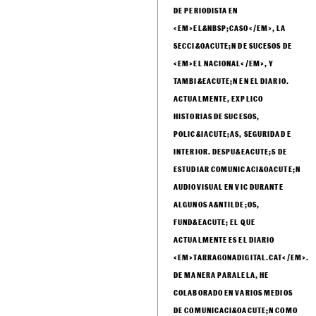
Dos ladrones heridos graves
al estamparse en la AP-7
huyendo de la policía con
un Jaguar
1746 / 75BF9FC1-7774-3D77-AD53-
46C4D382F94D / 2019-02-20
17:09:17 / 2025-06-20 12:14:50 /
ARRAY / ARRAY / ARRAY / ARRAY /
ARRAY / ARRAY /
HTTPS://ELCASO.ELNACIONAL.CAT/ES/
RS_1746115.HTML / 115 / AUTHORS
/ ARRAY / 1 / ARRAY / ES / 1 / 1 /
GRAMOS@ELCASO.COM / GUILLEM
/ RS / GUILLEM RS / / <P>DE 1987 Y
DE MASPUJOLS (BAIX CAMP). HAGO