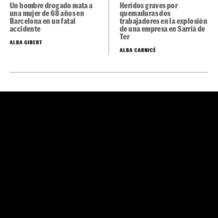
RADIO REUS, CANAL REUS
TELEVISI&OACUTE;N, <EM>EL
PA&IACUTE;S</EM> Y RAC1.</P> /
ARRAY / ARRAY
Un hombre drogado mata a
Heridos graves por