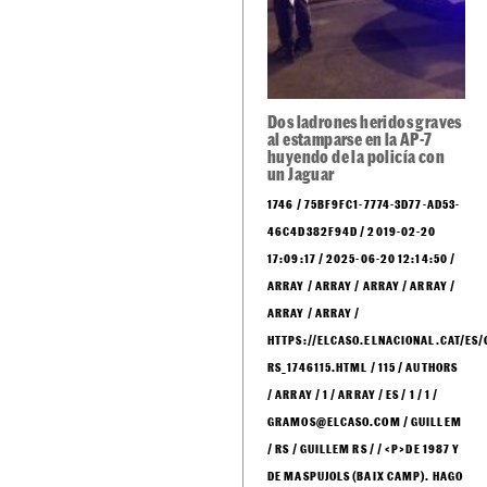
determinados desperdicios.
Sé el primero en recibir las noticias de última
🔴
hora de
en tu WhatsApp.
Haz clic aquí,
ElCaso.cat
¡es gratis!
¿Ha pasado algo que aún no sale en EL CASO?
AVÍSANOS DESDE AQUÍ
Noticias relacionadas