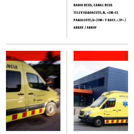
DE PERIODISTA EN
<EM>EL&NBSP;CASO</EM>, LA
SECCI&OACUTE;N DE SUCESOS DE
<EM>EL NACIONAL</EM>, Y
TAMBI&EACUTE;N EN EL DIARIO.
ACTUALMENTE, EXPLICO
HISTORIAS DE SUCESOS,
POLIC&IACUTE;AS, SEGURIDAD E
INTERIOR. DESPU&EACUTE;S DE
ESTUDIAR COMUNICACI&OACUTE;N
AUDIOVISUAL EN VIC DURANTE
ALGUNOS A&NTILDE;OS,
FUND&EACUTE; EL QUE
ACTUALMENTE ES EL DIARIO
<EM>TARRAGONADIGITAL.CAT</EM>.
DE MANERA PARALELA, HE
COLABORADO EN VARIOS MEDIOS
DE COMUNICACI&OACUTE;N COMO