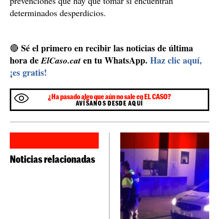
El centro, decidido a poner solución
A la espera de más soluciones, el centro ha decidido
emprender por su propio pie algunas medidas
, como
poner vallas amarillas para impedir que los alumnos
bajen en la llamada zona del cementerio, ya que es más
complicado detectar basura. Los alumnos también han
querido participar con carteles para visibilizar que la
plaza es un espacio escolar. Finalmente, también se han
intensificado tanto las revisiones en el espacio antes de
cada uso como las explicaciones al alumnado sobre las
prevenciones que hay que tomar si encuentran