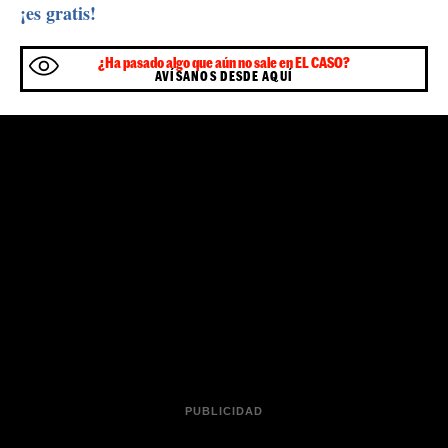
cremación" y afirmaba que "desde el sector funerario,
desconocemos si hay alguna empresa que lo haya
pedido". Por lo tanto, duda de que en el sector en
general se esté planteando la opción, al menos
Catalunya
en
.
También aseguraba que en este tipo de cremación se
usan "300 litros de agua por difunto" y, por lo tanto,
desde el punto de vista de gasto de recursos naturales
no se trataría de energía
plenamente verde
. "Quizás sí
que es más limpia con respecto a emisiones, pero la
incineración
ya es muy segura y tiene un nivel de
emisiones muy bajo", sentenciaba. Sin embargo, los
cálculos de las mismas funerarias indica que por cada
27 kilogramos de CO₂.
incineración se emiten unos
Sé el primero en recibir las noticias de última
🔴
hora de
en tu WhatsApp.
Haz clic aquí,
ElCaso.cat