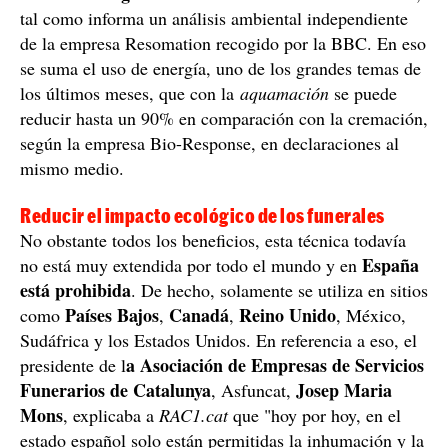
La pandemia cambió para siempre el concepto de funeral que
conocíamos hasta ahora / Andrea Fasani
Aparte de las ventajas a nivel orgánico, la sostenibilidad
pone a la
aquamación
en un lugar muy bien
considerado entre los métodos funerarios. Y es que,
reducen
como no necesita combustión, se
las
emisiones
gases de efecto invernadero
35%
de
en un
,