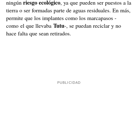
El método más sostenible para deshacer restos
mortales
materia humana del cuerpo
Al cabo de las horas, la
se descompone
huesos
, menos los
, que después se
reducen a polvo y se entregan a la familia, como en una
incineración
. Con respecto al medio ambiente, como
los líquidos utilizados son estériles y están compuestos
sobre todo por sales, azúcares y aminoácidos, no hay
riesgo ecológico
ningún
, ya que pueden ser puestos a la