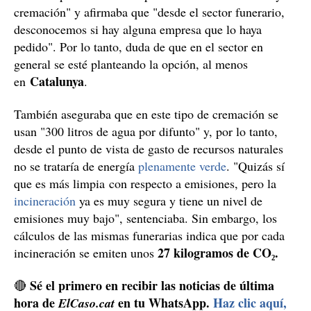
tal como informa un análisis ambiental independiente
de la empresa Resomation recogido por la BBC. En eso
se suma el uso de energía, uno de los grandes temas de
los últimos meses, que con la
aquamación
se puede
reducir hasta un 90% en comparación con la cremación,
según la empresa Bio-Response, en declaraciones al
mismo medio.
Reducir el impacto ecológico de los funerales
No obstante todos los beneficios, esta técnica todavía
España
no está muy extendida por todo el mundo y en
está prohibida
. De hecho, solamente se utiliza en sitios
Países Bajos
Canadá
Reino Unido
como
,
,
, México,
Sudáfrica y los Estados Unidos. En referencia a eso, el
a Asociación de Empresas de Servicios
presidente de l
Funerarios de Catalunya
Josep Maria
, Asfuncat,
Mons
, explicaba a
RAC1.cat
que "hoy por hoy, en el
estado español solo están permitidas la inhumación y la