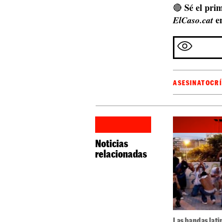
Sé el prim
🔴
e
ElCaso.cat
ASESINATO
CR
Noticias
relacionadas
Las bandas lati