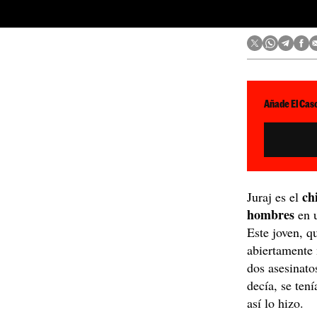
Añade El Caso
ch
Juraj es el
hombres
en 
Este joven, q
abiertamente 
dos asesinatos
decía, se ten
así lo hizo.