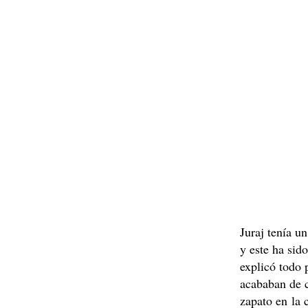
Juraj tenía u
y este ha sid
explicó todo 
acababan de c
zapato en la c