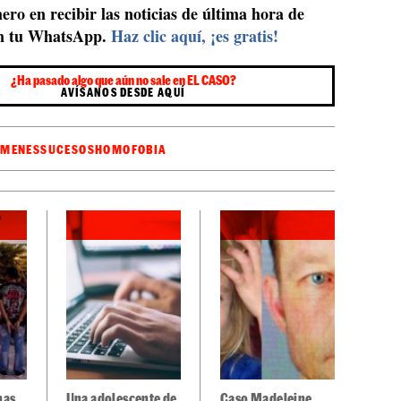
ero en recibir las noticias de última hora de
n tu WhatsApp.
Haz clic aquí, ¡es gratis!
¿Ha pasado algo que aún no sale en EL CASO?
AVÍSANOS DESDE AQUÍ
ÍMENES
SUCESOS
HOMOFOBIA
nas
Una adolescente de
Caso Madeleine