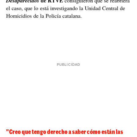
"Creo que tengo derecho a saber cómo están las
cosas. Es mi hija"
Isabel Movilla
ha aprovechado la ocasión para pedir
que se avance en la investigación, ya que, según su
punto de vista, no ha habido la implicación suficiente ni
Creo que
por parte de los juzgados ni de la Policía. "
tengo derecho a saber cómo están las cosas. Es mi
hija"
, lamenta la mujer.