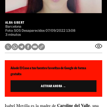
Caroline del Valle
Isabel Movilla es la madre de
, una
niña de 14 años que desapareció cuando tenía 14 años
en la Zona Hermética de Sabadell (Barcelona). Siete
años después, no hay ni rastro de la menor y las
posibilidades de que esté viva su cada vez más bajas.
La madre de la víctima ha explicado con todo tipo de
detalles cómo se siente después de tanto tiempo y en
qué punto está la investigación policial.