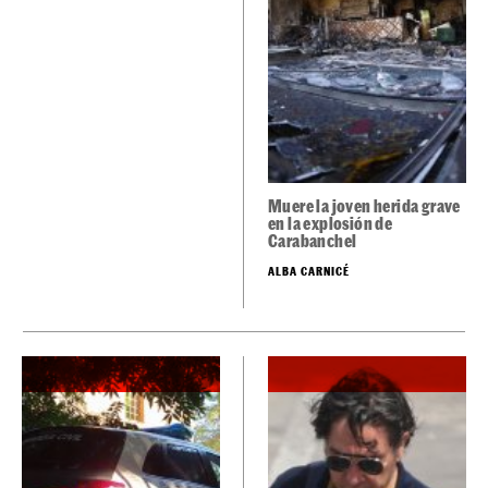
Macrooperativo contra la
Caso Luis Lorenzo y Arantxa
mafia albanesa de la
Palomino: piden que se
marihuana con detenidos en
anule parte de la
toda Catalunya
investigación clave por este
motivo
1746 / 75BF9FC1-7774-3D77-AD53-
ALBA GIBERT
46C4D382F94D / 2019-02-20
17:09:17 / 2025-06-20 12:14:50 /
ARRAY / ARRAY / ARRAY / ARRAY /
ARRAY / ARRAY /
HTTPS://ELCASO.ELNACIONAL.CAT/ES/GUILLEM-
RS_1746115.HTML / 115 / AUTHORS