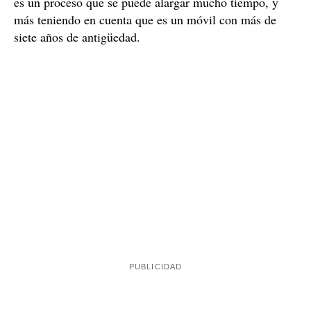
Caroline del Valle
desapareció el 15 de marzo del
2015 y los Mossos d'Esquadra abrieron una
investigación para saber qué había pasado, pero se
acabó archivando al cabo de poco por falta de pruebas.