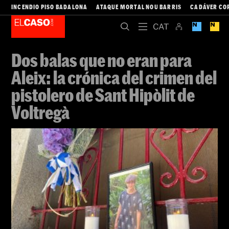
INCENDIO PISO BADALONA
ATAQUE MORTAL NOU BARRIS
CADÁVER CO
Dos balas que no eran para
Aleix: la crónica del crimen del
pistolero de Sant Hipòlit de
Voltregà