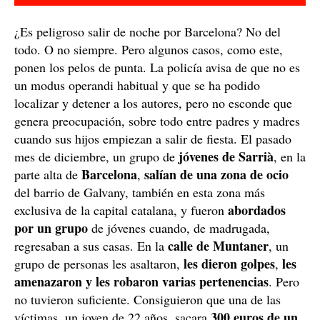
¿Es peligroso salir de noche por Barcelona? No del
todo. O no siempre. Pero algunos casos, como este,
ponen los pelos de punta. La policía avisa de que no es
un modus operandi habitual y que se ha podido
localizar y detener a los autores, pero no esconde que
genera preocupación, sobre todo entre padres y madres
cuando sus hijos empiezan a salir de fiesta. El pasado
jóvenes
de Sarrià
mes de diciembre, un
grupo de
, en la
Barcelona
salían de una zona de ocio
parte alta de
,
del barrio de Galvany, también en esta zona más
abordados
exclusiva de la capital catalana, y fueron
por un grupo
de jóvenes cuando, de madrugada,
calle de Muntaner
regresaban a sus casas. En la
, un
les dieron golpes
les
grupo de personas les asaltaron,
,
amenazaron y les robaron varias pertenencias
. Pero
no tuvieron suficiente. Consiguieron que una de las
300 euros de un
víctimas, un joven de 22 años, sacara