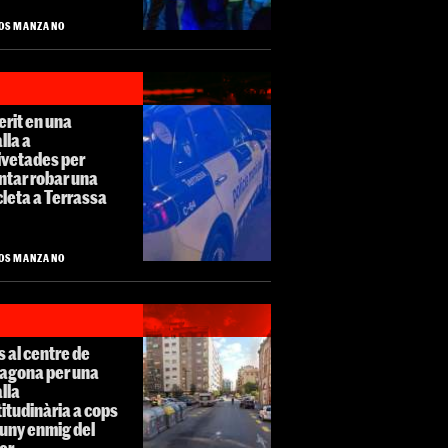
OS MANZANO
erit en una
lla a
ivetades per
ntar robar una
cleta a Terrassa
OS MANZANO
 al centre de
ragona per una
lla
itudinària a cops
uny enmig del
er