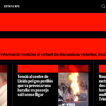
A
ESTAFA NFC
 informació i noticies al voltant de discussions violentes, inc
Tensió al centre de
Nou 
Lleida pel gos perillós
met
que va provocar una
dos 
baralla: es passeja
bara
sol i sense lligar
mult
Trin