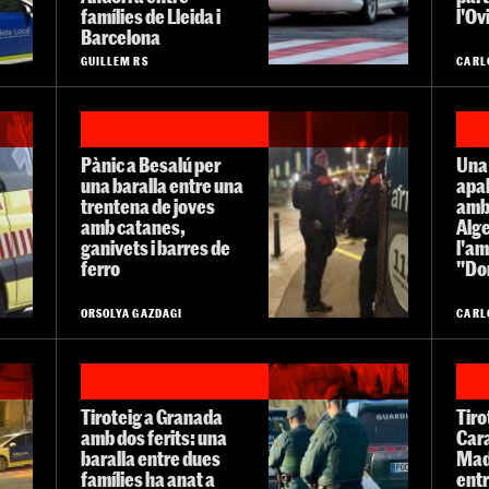
famílies de Lleida i
l'Ov
Barcelona
GUILLEM RS
CARL
Pànic a Besalú per
Una 
una baralla entre una
apal
trentena de joves
amb
amb catanes,
Alg
ganivets i barres de
l'am
ferro
"Don
ORSOLYA GAZDAGI
CARL
Tiroteig a Granada
Tiro
amb dos ferits: una
Car
baralla entre dues
Madr
famílies ha anat a
ent