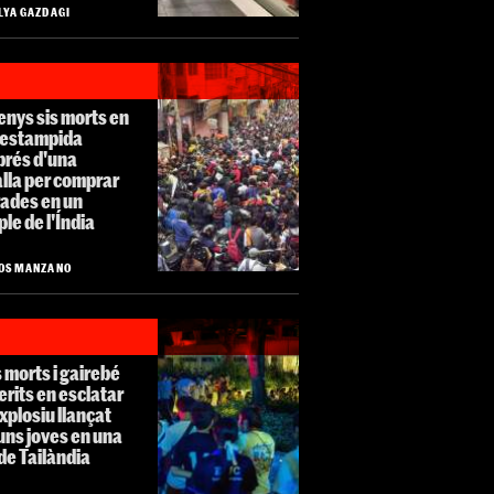
LYA GAZDAGI
nys sis morts en
 estampida
prés d'una
lla per comprar
rades en un
le de l'Índia
OS MANZANO
 morts i gairebé
erits en esclatar
xplosiu llançat
uns joves en una
 de Tailàndia