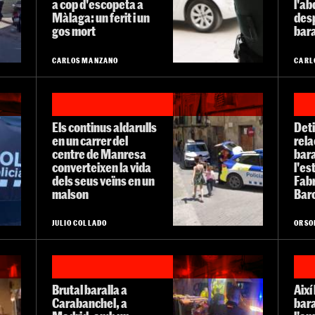
a cop d'escopeta a
l'a
Màlaga: un ferit i un
desp
gos mort
bara
CARLOS MANZANO
CARL
Els continus aldarulls
Det
en un carrer del
rela
centre de Manresa
bara
converteixen la vida
l'es
dels seus veïns en un
Fabr
malson
Bar
JULIO COLLADO
ORSO
Brutal baralla a
Així
Carabanchel, a
bara