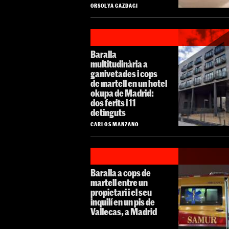
ORSOLYA GAZDAGI
Baralla
multitudinària a
ganivetades i cops
de martell en un hotel
okupa de Madrid:
dos ferits i 11
detinguts
CARLOS MANZANO
Baralla a cops de
martell entre un
propietari i el seu
inquilí en un pis de
Vallecas, a Madrid