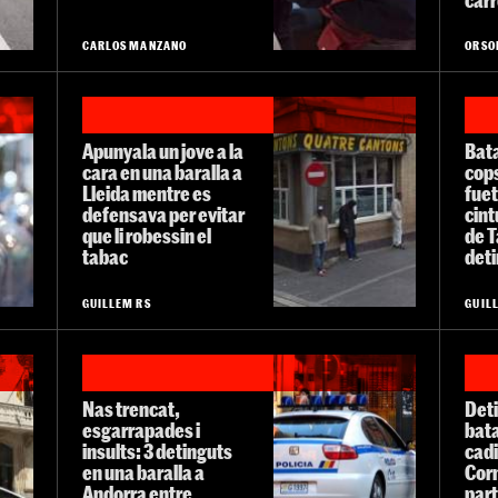
CARLOS MANZANO
ORSO
Apunyala un jove a la
Bata
cara en una baralla a
cops
Lleida mentre es
fue
defensava per evitar
cint
que li robessin el
de T
tabac
det
GUILLEM RS
GUIL
Nas trencat,
Deti
esgarrapades i
bat
insults: 3 detinguts
cadi
en una baralla a
Corn
Andorra entre
part