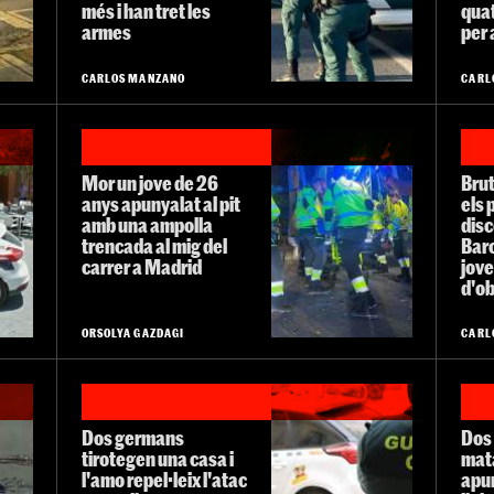
més i han tret les
quat
armes
per 
CARLOS MANZANO
CARL
Mor un jove de 26
Brut
anys apunyalat al pit
els 
amb una ampolla
dis
trencada al mig del
Barc
carrer a Madrid
jove
d'ob
ORSOLYA GAZDAGI
CARL
Dos germans
Dos
tirotegen una casa i
mata
l'amo repel·leix l'atac
apun