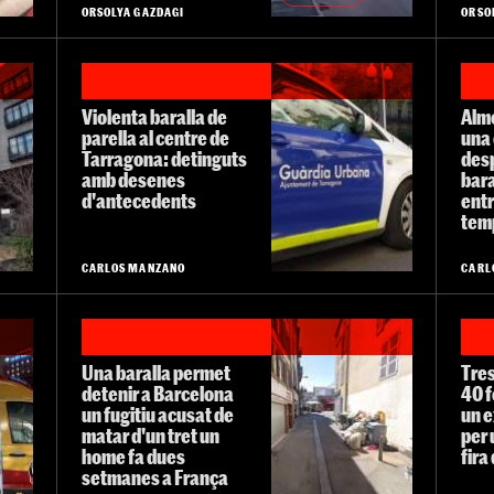
ORSOLYA GAZDAGI
ORSO
Violenta baralla de
Alme
parella al centre de
una
Tarragona: detinguts
des
amb desenes
bara
d'antecedents
ent
temp
CARLOS MANZANO
CARL
Una baralla permet
Tres
detenir a Barcelona
40 f
un fugitiu acusat de
un e
matar d'un tret un
per 
home fa dues
fira
setmanes a França