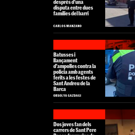
després d'una
disputa entre dues
famílies del barri
CARLOS MANZANO
Batusses i
llançament
d'ampolles contra la
policia amb agents
ferits a les festes de
Sant Andreu de la
Barca
ORSOLYA GAZDAGI
Dos joves fan dels
carrers de Sant Pere