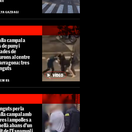
LYA GAZDAGI
lla campal a
 de puny i
tades de
urons al centre
arragona: tres
inguts
LEM RS
nguts per la
alla campal amb
res i ampolles a
ellà abans d'un
it de l'Espanyol i