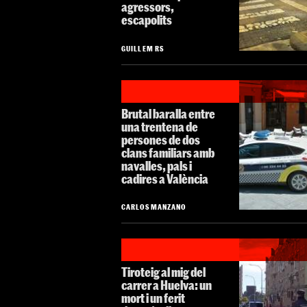
agressors,
escapolits
GUILLEM RS
Brutal baralla entre
una trentena de
persones de dos
clans familiars amb
navalles, pals i
cadires a València
CARLOS MANZANO
Tiroteig al mig del
carrer a Huelva: un
mort i un ferit