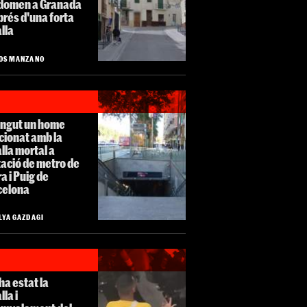
bdomen a Granada
rés d'una forta
lla
OS MANZANO
ingut un home
cionat amb la
lla mortal a
tació de metro de
a i Puig de
celona
LYA GAZDAGI
 ha estat la
lla i