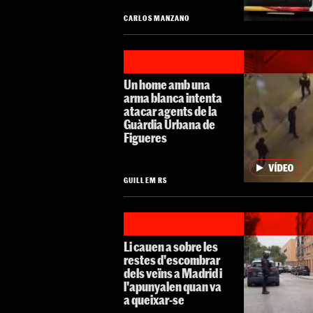
CARLOS MANZANO
Un home amb una
arma blanca intenta
atacar agents de la
Guàrdia Urbana de
Figueres
GUILLEM RS
Li cauen a sobre les
restes d'escombrar
dels veïns a Madrid i
l'apunyalen quan va
a queixar-se