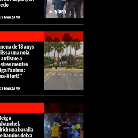
iedo
OS MANZANO
nena de 13 anys
lissa una noia
 autisme a
esires mentre
iga l'anima:
a-li fort!"
OS MANZANO
teig a
abanchel,
id: una baralla
re bandes deixa