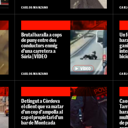
CARLOS MANZANO
CARL
Brutal baralla a cops
Un f
de puny entre dos
bara
conductors enmig
gan
d'una carretera a
inte
Súria | VÍDEO
bici
CARLOS MANZANO
CARL
Detingut a Còrdova
Caos
el client que va matar
Tar
d'un cop d'ampolla al
bara
cap el propietari d'un
mult
bar de Montcada
de p
carr