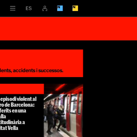
idents, accidents i successos.
episodi violent al
ro de Barcelona:
ferits en una
lla
itudinària a
itat Vella