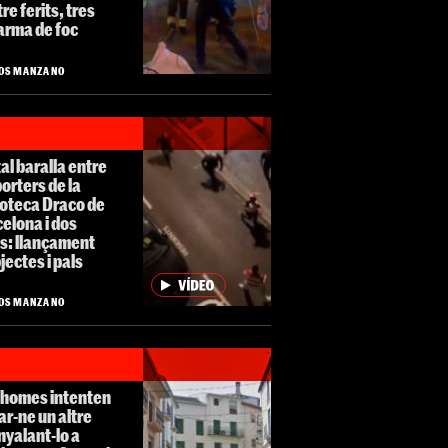
re ferits, tres
arma de foc
OS MANZANO
al baralla entre
porters de la
coteca Draco de
elona i dos
s: llançament
jectes i pals
OS MANZANO
 homes intenten
r-ne un altre
yalant-lo a