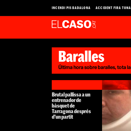
INCENDI PIS BADALONA
ACCIDENT FIRA TON
Baralles
Última hora sobre baralles, tota la
Brutal pallissa a un
entrenador de
bàsquet de
Tarragona després
d'un partit