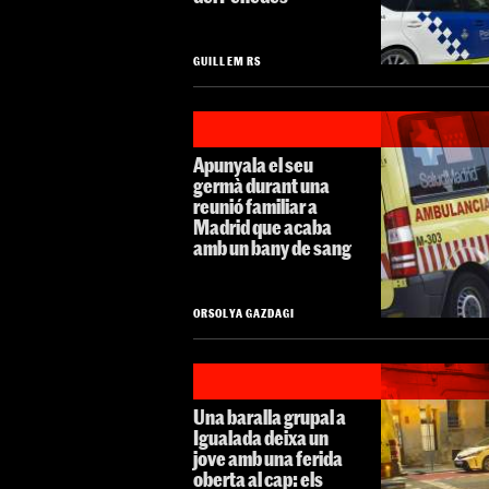
GUILLEM RS
Apunyala el seu
germà durant una
reunió familiar a
Madrid que acaba
amb un bany de sang
ORSOLYA GAZDAGI
Una baralla grupal a
Igualada deixa un
jove amb una ferida
oberta al cap: els