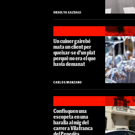
ORSOLYA GAZDAGI
Un cuiner gairebé
mata un client per
queixar-se d'un plat
perquè no era el que
havia demanat
CARLOS MANZANO
Confisquen una
escopeta en una
baralla al mig del
carrer a Vilafranca
del Penedès