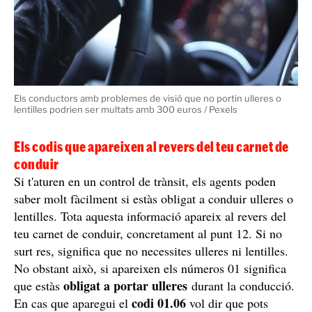
Els conductors amb problemes de visió que no portin ulleres o
lentilles podrien ser multats amb 300 euros / Pexels
Els codis que apareixen al revers del teu carnet de
conduir
Si t'aturen en un control de trànsit, els agents poden
saber molt fàcilment si estàs obligat a conduir ulleres o
lentilles. Tota aquesta informació apareix al revers del
teu carnet de conduir, concretament al punt 12. Si no
surt res, significa que no necessites ulleres ni lentilles.
No obstant això, si apareixen els números 01 significa
obligat a portar ulleres
que estàs
durant la conducció.
codi 01.06
En cas que aparegui el
vol dir que pots