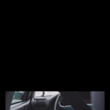
ESTAFA SMS
TIROTEIG RAVAL
MIGRANTS ALGÈRIA
L'avís urgent de la DGT als
conductors amb ulleres i
lentilles: canvia la llei i multa
de 300 euros