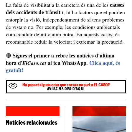
causes
La falta de visibilitat a la carretera és una de les
dels accidents de trànsit
i, hi ha factors que et podrien
entorpir la visió, independentment de si tens problemes
de vista o no. Per exemple, les condicions ambientals
com conduir de nit o amb boira. En aquests casos, és
recomanable reduir la velocitat i extremar la precaució.
Sigues el primer a rebre les notícies d'última
🔴
hora d'
al teu WhatsApp.
Clica aquí, és
ElCaso.cat
gratuït!
Ha passat alguna cosa que encara no surt a EL CASO?
AVISA'NS DES D'AQUÍ
Notícies relacionades