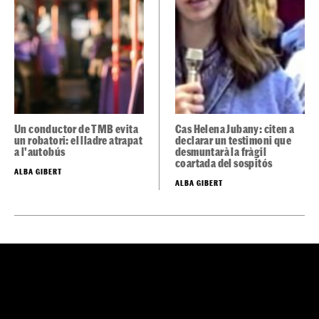
Un conductor de TMB evita
Cas Helena Jubany: citen a
un robatori: el lladre atrapat
declarar un testimoni que
a l'autobús
desmuntarà la fràgil
coartada del sospitós
ALBA GIBERT
ALBA GIBERT