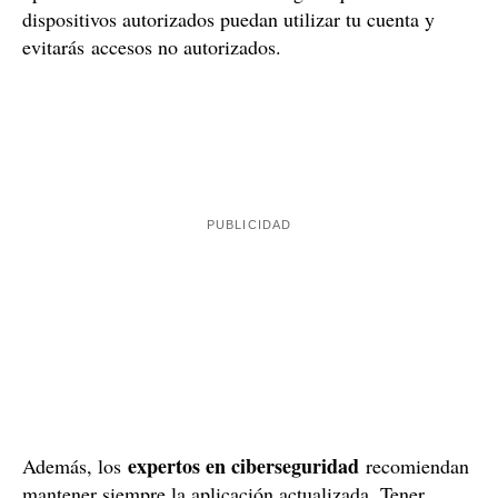
Revisa los dispositivos vinculados
Es importante comprobar regularmente qué dispositivos
tienen acceso a tu cuenta. Para ello, debes abrir
configuración de WhatsApp
la
y seleccionar
dispositivos vinculados.
Después, revisar la lista de
dispositivos conectados y, si detectas alguno
pulsa sobre él
desconocido,
y selecciona la
cerrar sesión.
opción
Esto te asegura que solo los