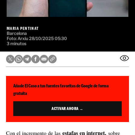
MARIA PENTINAT
Barcelona
Foto: Arxiu
28/10/2025 05:30
3 minutos
Añade El Caso a tus fuentes favoritas de Google de forma
gratuita
ACTIVAR AHORA →
estafas en internet,
Con el incremento de las
sobre