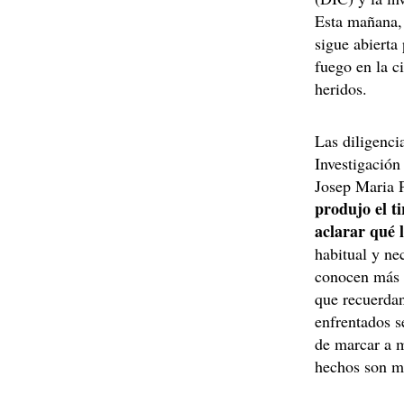
Esta mañana,
sigue abierta
fuego en la c
heridos.
Las diligenci
Investigación
Josep Maria P
produjo el t
aclarar qué 
habitual y ne
conocen más d
que recuerdan
enfrentados s
de marcar a 
hechos son me