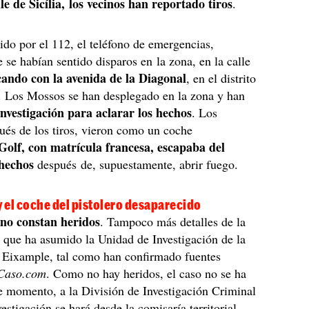
le de Sicília, los vecinos han reportado tiros
.
bido por el 112, el teléfono de emergencias,
 se habían sentido disparos en la zona, en la calle
cando con la avenida de la Diagonal
, en el distrito
. Los Mossos se han desplegado en la zona y han
investigación para aclarar los hechos
. Los
pués de los tiros, vieron como un coche
olf, con matrícula francesa, escapaba del
 hechos
después de, supuestamente, abrir fuego.
y el coche del pistolero desaparecido
no constan heridos
,
. Tampoco más detalles de la
, que ha asumido la Unidad de Investigación de la
l Eixample, tal como han confirmado fuentes
Caso.com
. Como no hay heridos, el caso no se ha
e momento, a la División de Investigación Criminal
estigación se hará desde la comisaría territorial.