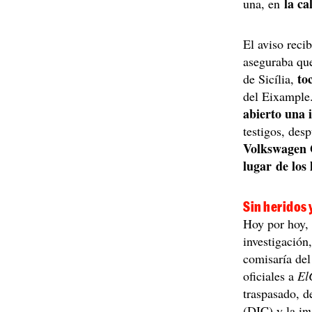
la cal
una, en
El aviso reci
aseguraba que
to
de Sicília,
del Eixample
abierto una 
testigos, des
Volkswagen G
lugar de los
Sin heridos 
Hoy por hoy
investigación
comisaría de
oficiales a
El
traspasado, d
(DIC) y la inv