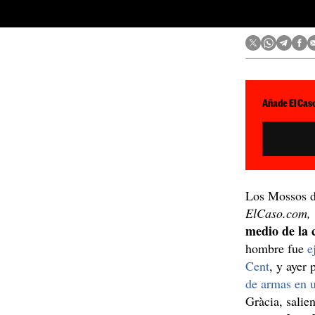
Añade El Caso
Los Mossos d
ElCaso.com,
medio de la 
hombre fue
e
Cent
, y ayer
de armas en 
Gràcia, salie