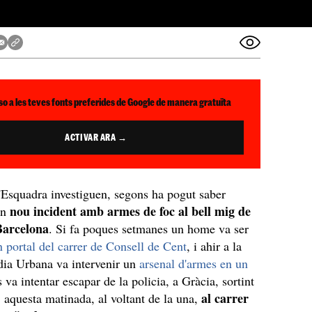
so a les teves fonts preferides de Google de manera gratuïta
ACTIVAR ARA →
Esquadra investiguen, segons ha pogut saber
nou incident amb armes de foc al bell mig de
un
 Barcelona
. Si fa poques setmanes un home va ser
n portal del carrer de Consell de Cent
, i ahir a la
dia Urbana va intervenir un
arsenal d'armes en un
 va intentar escapar de la policia, a Gràcia, sortint
al carrer
, aquesta matinada, al voltant de la una,