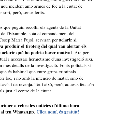
t nou incident amb armes de foc a la ciutat de
r sort, però, sense ferits.
es que puguin recollir els agents de la Unitat
ó de l'Eixample, sota el comandament del
aclarir si
 Josep Maria Pujol, serviran per
a produir el tiroteig del qual van alertar els
é aclarir què ho podria haver motivat
. Ara per
itual i necessari hermetisme d'una investigació així,
 més detalls de la investigació. Fonts policials sí
que és habitual que entre grups criminals
bri foc, i no amb la intenció de matar, sinó de
d'avís i de revenja. Tot i això, però, aquests fets són
s just al centre de la ciutat.
 primer a rebre les notícies d'última hora
al teu WhatsApp.
Clica aquí, és gratuït!