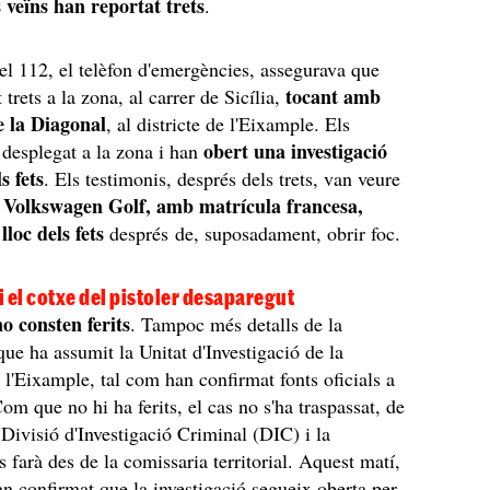
ls veïns han reportat trets
.
pel 112, el telèfon d'emergències, assegurava que
tocant amb
t trets a la zona, al carrer de Sicília,
e la Diagonal
, al districte de l'Eixample. Els
obert una investigació
desplegat a la zona i han
s fets
. Els testimonis, després dels trets, van veure
Volkswagen Golf, amb matrícula francesa,
e
lloc dels fets
després de, suposadament, obrir foc.
 i el cotxe del pistoler desaparegut
o consten ferits
. Tampoc més detalls de la
que ha assumit la Unitat d'Investigació de la
 l'Eixample, tal com han confirmat fonts oficials a
Com que no hi ha ferits, el cas no s'ha traspassat, de
Divisió d'Investigació Criminal (DIC) i la
s farà des de la comissaria territorial. Aquest matí,
n confirmat que la investigació segueix oberta per