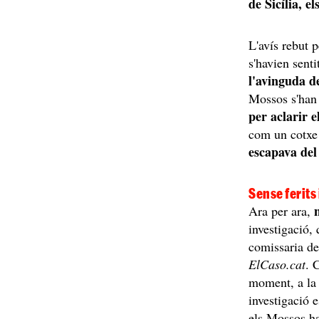
de Sicília, e
L'avís rebut 
s'havien senti
l'avinguda d
Mossos s'han 
per aclarir el
com un cotx
escapava del 
Sense ferits
n
Ara per ara,
investigació, 
comissaria de
ElCaso.cat
. 
moment, a la 
investigació e
els Mossos ha