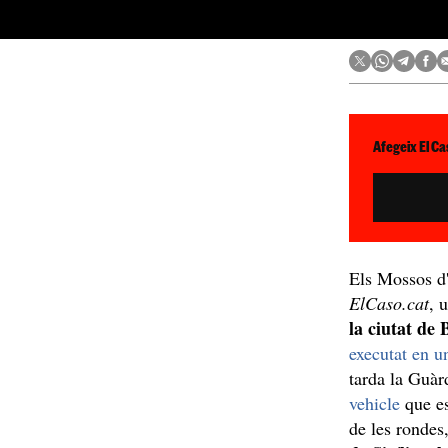
Afegeix El Ca
Els Mossos d'
ElCaso.cat
, 
la ciutat de
executat en u
tarda la Guàr
vehicle
que es
de les rondes