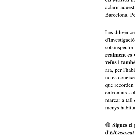
aclarir aques
Barcelona. Pe
Les diligènci
d'Investigaci
sotsinspector
realment es v
veïns i tamb
ara, per l'hab
no es coneixen
que recorden 
enfrontats s'o
marcar a tall 
menys habitual
Sigues el
🔴
d'
ElCaso.cat