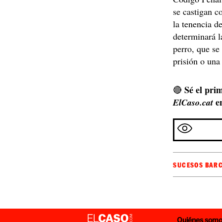
se castigan c
la tenencia d
determinará l
perro, que se
prisión o una
Sé el prim
🔴
e
ElCaso.cat
SUCESOS BAR
Quiénes som