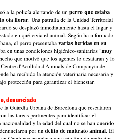
perro que estaba
só a la policía alertando de un
lo oía llorar
. Una patrulla de la Unidad Territorial
ardó se desplazó inmediatamente hasta el lugar y
estado en qué vivía el animal. Según ha informado
varias heridas en su
bana, el perro presentaba
muy
ba en unas condiciones higiénico-sanitarias "
 hecho que motivó que los agentes lo desataran y lo
l Centre d'Acollida d'Animals de Companyia de
onde ha recibido la atención veterinaria necesaria y
jo protección para garantizar el bienestar.
rio, denunciado
de la Guàrdia Urbana de Barcelona que rescataron
ron las tareas pertinentes para identificar el
la nacionalidad y la edad del cual no se han querido
delito de maltrato animal
lo denunciaron por un
. El
en Catalunya establece que este tipo de maltratos