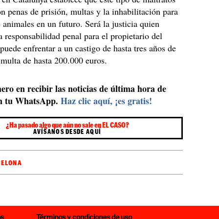
on penas de prisión, multas y la inhabilitación para
e animales en un futuro. Será la justicia quien
a responsabilidad penal para el propietario del
 puede enfrentar a un castigo de hasta tres años de
 multa de hasta 200.000 euros.
ero en recibir las noticias de última hora de
n tu WhatsApp.
Haz clic aquí, ¡es gratis!
¿Ha pasado algo que aún no sale en EL CASO?
AVÍSANOS DESDE AQUÍ
CELONA
os
Términos y condiciones de uso