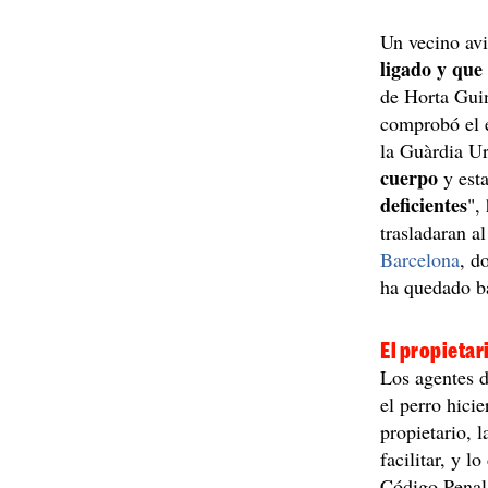
Un vecino avi
ligado y que 
de Horta Guin
comprobó el 
la Guàrdia Ur
cuerpo
y esta
deficientes
",
trasladaran a
Barcelona
, d
ha quedado ba
El propieta
Los agentes 
el perro hicie
propietario, 
facilitar, y 
Código Penal 