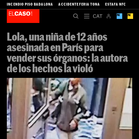
ALBA GIBERT
Barcelona
Foto:
Telecinco
17/10/2022 20:29
2 minutos
Añade El Caso a tus fuentes favoritas de Google de forma
gratuita
ACTIVAR AHORA →