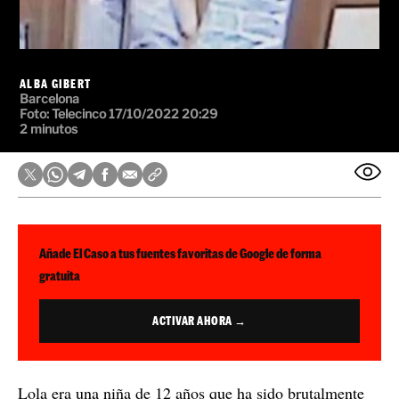
Lola era una niña de 12 años que ha sido brutalmente
asesinada en París
este fin de semana. Han encontrado
su cadáver en una maleta con unos números marcados
en el cuerpo. La han matado para traficar sus órganos y
las cámaras de seguridad han grabado a la presunta
autora de los hechos según antes del crimen: se trata de
joven de 24 años que ha sido detenida
una
.