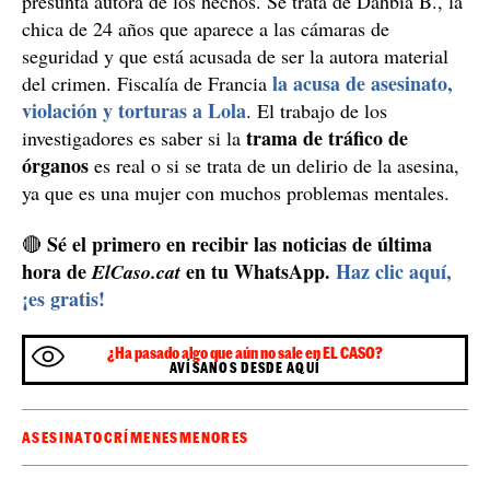
ingresado en la prisión de manera provisional como
presunta autora de los hechos. Se trata de Dahbia B., la
chica de 24 años que aparece a las cámaras de
seguridad y que está acusada de ser la autora material
la acusa de asesinato,
del crimen. Fiscalía de Francia
violación y torturas a Lola
. El trabajo de los
trama de tráfico de
investigadores es saber si la
órganos
es real o si se trata de un delirio de la asesina,
ya que es una mujer con muchos problemas mentales.
Sé el primero en recibir las noticias de última
🔴
hora de
en tu WhatsApp.
Haz clic aquí,
ElCaso.cat
¡es gratis!
¿Ha pasado algo que aún no sale en EL CASO?
AVÍSANOS DESDE AQUÍ
ASESINATO
CRÍMENES
MENORES