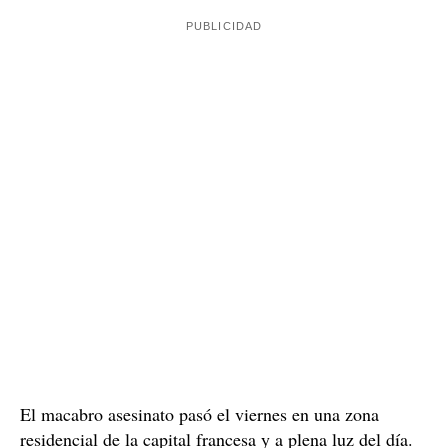
El macabro asesinato pasó el viernes en una zona
residencial de la capital francesa y a plena luz del día.
Lola Daviet
La víctima se llamaba
y solo tenía 12 años
cuando ha sido violada y asesinada cuando estaba
volviendo a casa después del instituto. Una joven de 24
años la siguió hasta casa y, cuando estaba a punto de
entrar en el edificio, le dijo que la acompañara.