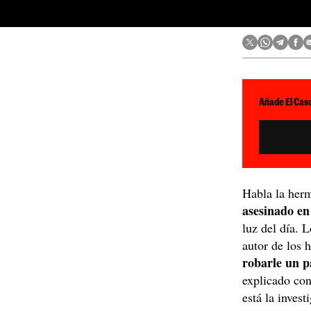
Añade El Caso
Habla la herm
asesinado en
luz del día. 
autor de los 
robarle un pa
explicado con
está la invest