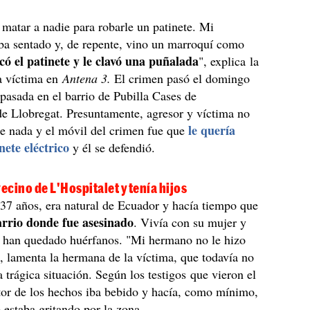
matar a nadie para robarle un patinete. Mi
ba sentado y, de repente, vino un marroquí como
acó el patinete y le clavó una puñalada
", explica la
a víctima en
Antena 3.
El crimen pasó el domingo
pasada en el barrio de Pubilla Cases de
de Llobregat. Presuntamente, agresor y víctima no
le quería
e nada y el móvil del crimen fue que
nete eléctrico
y él se defendió.
vecino de L'Hospitalet y tenía hijos
 37 años, era natural de Ecuador y hacía tiempo que
barrio donde fue asesinado
. Vivía con su mujer y
e han quedado huérfanos. "Mi hermano no le hizo
, lamenta la hermana de la víctima, que todavía no
a trágica situación. Según los testigos que vieron el
tor de los hechos iba bebido y hacía, como mínimo,
 estaba gritando por la zona.