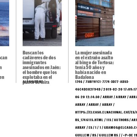
Buscan los
La mujer asesinada
scan
cadáveres de dos
en el extraño asalto
inmigrantes
al bingo de Tortosa:
n
asesinados en Jaén:
tenía 50 años y
el hombre que los
había nacido en
 en
explotaba en el
Badalona
punto de mira
ALBA GIBERT
1746 / 75BF9FC1-7774-3D77-AD53-
46C4D382F94D / 2019-02-20 17:09:17
06-20 12:14:50 / ARRAY / ARRAY / ARR
ARRAY / ARRAY / ARRAY /
HTTPS://ELCASO.ELNACIONAL.CAT/ES/
RS_1746115.HTML / 115 / AUTHORS / ARR
ARRAY / ES / 1 / 1 / GRAMOS@ELCASO.C
GUILLEM / RS / GUILLEM RS / / <P>DE 1