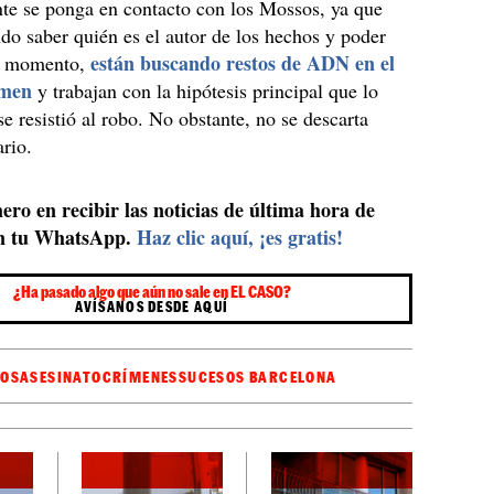
te se ponga en contacto con los Mossos, ya que
ndo saber quién es el autor de los hechos y poder
están buscando restos de ADN en el
De momento,
imen
y trabajan con la hipótesis principal que lo
e resistió al robo. No obstante, no se descarta
rio.
ero en recibir las noticias de última hora de
n tu WhatsApp.
Haz clic aquí, ¡es gratis!
¿Ha pasado algo que aún no sale en EL CASO?
AVÍSANOS DESDE AQUÍ
OS
ASESINATO
CRÍMENES
SUCESOS BARCELONA