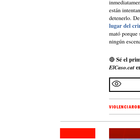
inmediatamen
están intenta
detenerlo. 
lugar del cr
mató porque s
ningún escena
Sé el prim
🔴
e
ElCaso.cat
VIOLENCIA
ROB