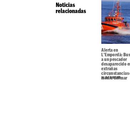
Noticias
relacionadas
Alerta en
L'Empordà: Bu
a un pescador
desaparecido e
extrañas
circunstancias
medio del mar
ALBA GIBERT