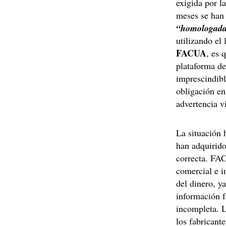
exigida por l
meses se han 
“homologada
utilizando el
FACUA
, es 
plataforma d
imprescindibl
obligación en
advertencia vi
La situación
han adquirido
correcta. FA
comercial e i
del dinero, y
información fa
incompleta. L
los fabricant