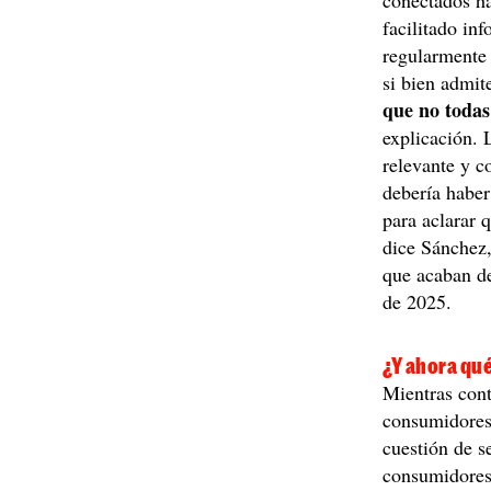
conectados ha
facilitado in
regularmente 
si bien admi
que no todas
explicación. 
relevante y c
debería haber
para aclarar 
dice Sánchez,
que acaban de
de 2025.
¿Y ahora qu
Mientras cont
consumidores 
cuestión de s
consumidores