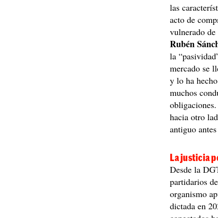
las caracterís
acto de compr
vulnerado de 
Rubén Sánc
la “pasividad
mercado se ll
y lo ha hech
muchos condu
obligaciones.
hacia otro la
antiguo antes
La justicia 
Desde la DGT
partidarios d
organismo ap
dictada en 20