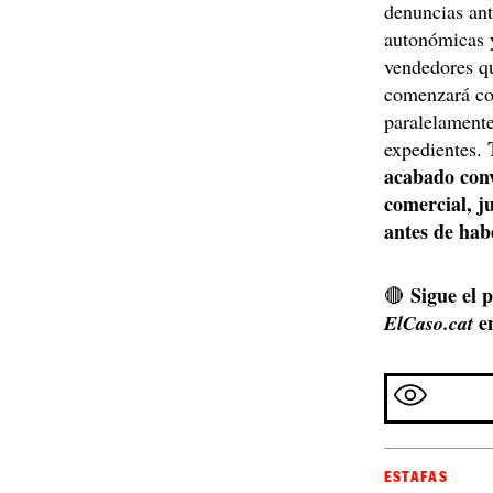
denuncias ant
autonómicas y
vendedores q
comenzará con
paralelamente
expedientes.
acabado conv
comercial, j
antes de hab
Sigue el 
🔴
e
ElCaso.cat
ESTAFAS