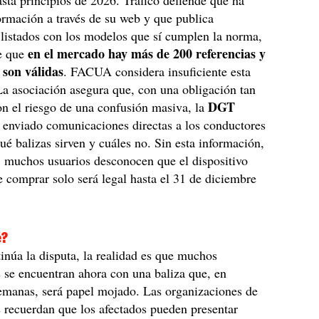
sta principios de 2026. Tráfico defiende que ha
formación a través de su web y que publica
listados con los modelos que sí cumplen la norma,
en el mercado hay más de 200 referencias y
te que
 son válidas
. FACUA considera insuficiente esta
La asociación asegura que, con una obligación tan
DGT
on el riesgo de una confusión masiva, la
 enviado comunicaciones directas a los conductores
qué balizas sirven y cuáles no. Sin esta información,
 muchos usuarios desconocen que el dispositivo
 comprar solo será legal hasta el 31 de diciembre
é?
inúa la disputa, la realidad es que muchos
se encuentran ahora con una baliza que, en
emanas, será papel mojado. Las organizaciones de
 recuerdan que los afectados pueden presentar