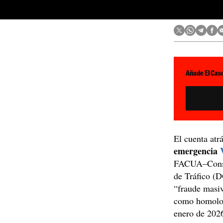
Añade El Caso
El cuenta atr
emergencia
FACUA–Consum
de Tráfico (D
“fraude masiv
como homologa
enero de 202