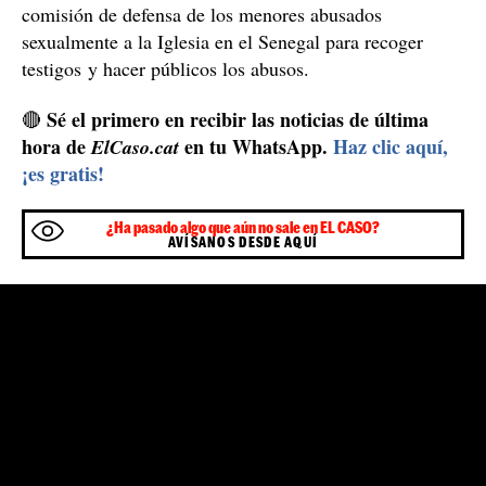
El escolapio fue expulsado en 2019
Manel Sales fue expulsado del orden y
Por su parte,
del sacerdocio en marzo del 2019
, después de que el
denuncia de
año 2018 se reactivara el caso a raíz de la
una ciudadana francesa
Sales reconoció
. Entonces,
los hechos
y mencionó a alguna de sus víctimas. Fue
entonces cuando desde la Escola Pia se pusieron en
autoridades del Senegal
contacto con las
y con las
autoridades religiosas de Roma
, que iniciaron el
proceso de expulsión. En febrero de 2023 se creó una