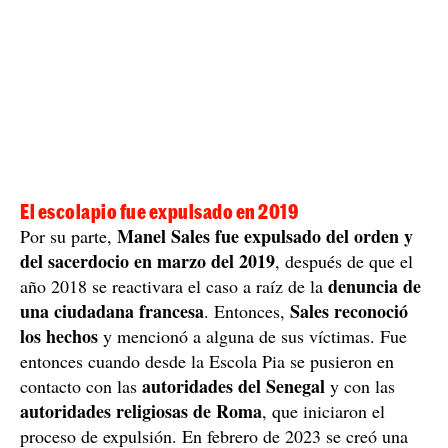
piden perdón por los
Por este motivo, ahora
daños ocasionados por el escolapio
y por los
responsables de la orden que no denunciaron los abusos
en Senegal y en Catalunya. También expresan su
indignación, rechazo y repulsa
"absoluta
" por los
trasladado
abusos sexuales a menores. El caso ha sido
nuevamente a fiscalía y a las autoridades
eclesiásticas
y el nuevo provincial del orden se ha
desplazado a Senegal con el fin de ponerse en contacto
y ofrecer su ayuda a las víctimas.