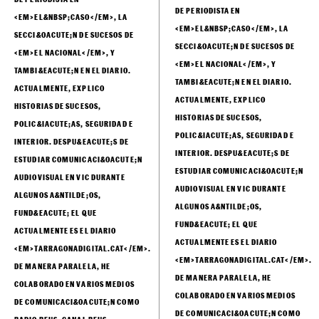
DE PERIODISTA EN
<EM>EL&NBSP;CASO</EM>, LA
<EM>EL&NBSP;CASO</EM>, LA
SECCI&OACUTE;N DE SUCESOS DE
SECCI&OACUTE;N DE SUCESOS DE
<EM>EL NACIONAL</EM>, Y
<EM>EL NACIONAL</EM>, Y
TAMBI&EACUTE;N EN EL DIARIO.
TAMBI&EACUTE;N EN EL DIARIO.
ACTUALMENTE, EXPLICO
ACTUALMENTE, EXPLICO
HISTORIAS DE SUCESOS,
HISTORIAS DE SUCESOS,
POLIC&IACUTE;AS, SEGURIDAD E
POLIC&IACUTE;AS, SEGURIDAD E
INTERIOR. DESPU&EACUTE;S DE
INTERIOR. DESPU&EACUTE;S DE
ESTUDIAR COMUNICACI&OACUTE;N
ESTUDIAR COMUNICACI&OACUTE;N
AUDIOVISUAL EN VIC DURANTE
AUDIOVISUAL EN VIC DURANTE
ALGUNOS A&NTILDE;OS,
ALGUNOS A&NTILDE;OS,
FUND&EACUTE; EL QUE
FUND&EACUTE; EL QUE
ACTUALMENTE ES EL DIARIO
ACTUALMENTE ES EL DIARIO
<EM>TARRAGONADIGITAL.CAT</EM>.
<EM>TARRAGONADIGITAL.CAT</EM>.
DE MANERA PARALELA, HE
DE MANERA PARALELA, HE
COLABORADO EN VARIOS MEDIOS
COLABORADO EN VARIOS MEDIOS
DE COMUNICACI&OACUTE;N COMO
DE COMUNICACI&OACUTE;N COMO