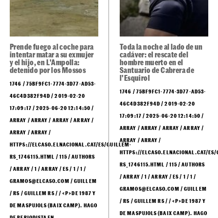
Prende fuego al coche para
Toda la noche al lado de un
intentar matar a su exmujer
cadáver: el rescate del
y el hijo, en L'Ampolla:
hombre muerto en el
detenido por los Mossos
Santuario de Cabrera de
l'Esquirol
1746 / 75BF9FC1-7774-3D77-AD53-
1746 / 75BF9FC1-7774-3D77-AD53-
46C4D382F94D / 2019-02-20
46C4D382F94D / 2019-02-20
17:09:17 / 2025-06-20 12:14:50 /
17:09:17 / 2025-06-20 12:14:50 /
ARRAY / ARRAY / ARRAY / ARRAY /
ARRAY / ARRAY / ARRAY / ARRAY /
ARRAY / ARRAY /
ARRAY / ARRAY /
HTTPS://ELCASO.ELNACIONAL.CAT/ES/GUILLEM-
HTTPS://ELCASO.ELNACIONAL.CAT/ES/
RS_1746115.HTML / 115 / AUTHORS
RS_1746115.HTML / 115 / AUTHORS
/ ARRAY / 1 / ARRAY / ES / 1 / 1 /
/ ARRAY / 1 / ARRAY / ES / 1 / 1 /
GRAMOS@ELCASO.COM / GUILLEM
GRAMOS@ELCASO.COM / GUILLEM
/ RS / GUILLEM RS / / <P>DE 1987 Y
/ RS / GUILLEM RS / / <P>DE 1987 Y
DE MASPUJOLS (BAIX CAMP). HAGO
DE MASPUJOLS (BAIX CAMP). HAGO
DE PERIODISTA EN