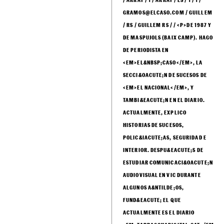
GRAMOS@ELCASO.COM / GUILLEM
/ RS / GUILLEM RS / / <P>DE 1987 Y
DE MASPUJOLS (BAIX CAMP). HAGO
DE PERIODISTA EN
<EM>EL&NBSP;CASO</EM>, LA
SECCI&OACUTE;N DE SUCESOS DE
<EM>EL NACIONAL</EM>, Y
TAMBI&EACUTE;N EN EL DIARIO.
ACTUALMENTE, EXPLICO
HISTORIAS DE SUCESOS,
POLIC&IACUTE;AS, SEGURIDAD E
INTERIOR. DESPU&EACUTE;S DE
ESTUDIAR COMUNICACI&OACUTE;N
AUDIOVISUAL EN VIC DURANTE
ALGUNOS A&NTILDE;OS,
FUND&EACUTE; EL QUE
ACTUALMENTE ES EL DIARIO