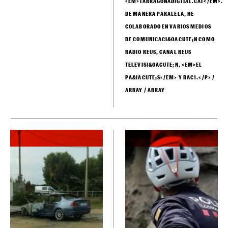
<EM>TARRAGONADIGITAL.CAT</EM>.
DE MANERA PARALELA, HE
COLABORADO EN VARIOS MEDIOS
DE COMUNICACI&OACUTE;N COMO
RADIO REUS, CANAL REUS
TELEVISI&OACUTE;N, <EM>EL
PA&IACUTE;S</EM> Y RAC1.</P> /
ARRAY / ARRAY