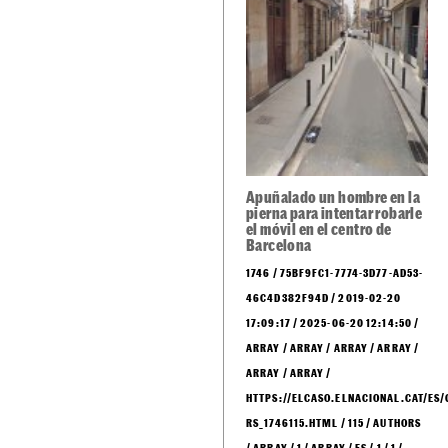
Apuñalado un hombre en la
pierna para intentar robarle
el móvil en el centro de
Barcelona
1746 / 75BF9FC1-7774-3D77-AD53-
46C4D382F94D / 2019-02-20
17:09:17 / 2025-06-20 12:14:50 /
ARRAY / ARRAY / ARRAY / ARRAY /
ARRAY / ARRAY /
HTTPS://ELCASO.ELNACIONAL.CAT/ES/
RS_1746115.HTML / 115 / AUTHORS
/ ARRAY / 1 / ARRAY / ES / 1 / 1 /