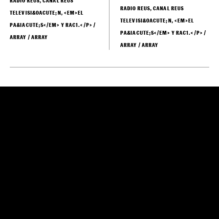
RADIO REUS, CANAL REUS
RADIO REUS, CANAL REUS
TELEVISI&OACUTE;N, <EM>EL
TELEVISI&OACUTE;N, <EM>EL
PA&IACUTE;S</EM> Y RAC1.</P> /
PA&IACUTE;S</EM> Y RAC1.</P> /
ARRAY / ARRAY
ARRAY / ARRAY