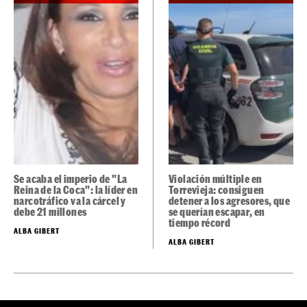
Se acaba el imperio de "La
Violación múltiple en
Reina de la Coca": la líder en
Torrevieja: consiguen
narcotráfico va la cárcel y
detener a los agresores, que
debe 21 millones
se querían escapar, en
tiempo récord
ALBA GIBERT
ALBA GIBERT