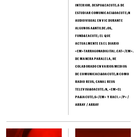
INTERIOR. DESPU&EACUTE;S DE
ESTUDIAR COMUNICACI&OACUTE;N
AUDIOVISUAL EN VIC DURANTE
ALGUNOS A&NTILDE;OS,
FUND&EACUTE; EL QUE
ACTUALMENTE ES EL DIARIO
<EM>TARRAGONADIGITAL.CAT</EM>.
DE MANERA PARALELA, HE
COLABORADO EN VARIOS MEDIOS
DE COMUNICACI&OACUTE;N COMO
RADIO REUS, CANAL REUS
TELEVISI&OACUTE;N, <EM>EL
PA&IACUTE;S</EM> Y RAC1.</P> /
ARRAY / ARRAY