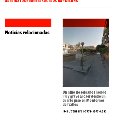
ASESINATO
CRÍMENES
SUCESOS BARCELONA
Noticias relacionadas
Un niño de seis años herido
muy grave al caer desde un
cuarto piso en Montornès
del Vallès
1746 / 75BF9FC1-7774-3D77-AD53-