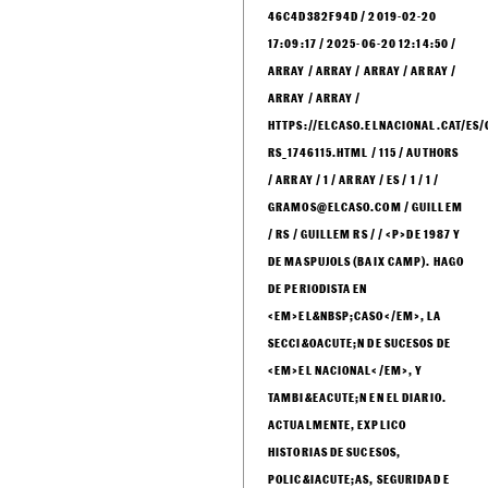
46C4D382F94D / 2019-02-20
17:09:17 / 2025-06-20 12:14:50 /
ARRAY / ARRAY / ARRAY / ARRAY /
ARRAY / ARRAY /
HTTPS://ELCASO.ELNACIONAL.CAT/ES/
RS_1746115.HTML / 115 / AUTHORS
/ ARRAY / 1 / ARRAY / ES / 1 / 1 /
GRAMOS@ELCASO.COM / GUILLEM
/ RS / GUILLEM RS / / <P>DE 1987 Y
DE MASPUJOLS (BAIX CAMP). HAGO
DE PERIODISTA EN
<EM>EL&NBSP;CASO</EM>, LA
SECCI&OACUTE;N DE SUCESOS DE
<EM>EL NACIONAL</EM>, Y
TAMBI&EACUTE;N EN EL DIARIO.
ACTUALMENTE, EXPLICO
HISTORIAS DE SUCESOS,
POLIC&IACUTE;AS, SEGURIDAD E