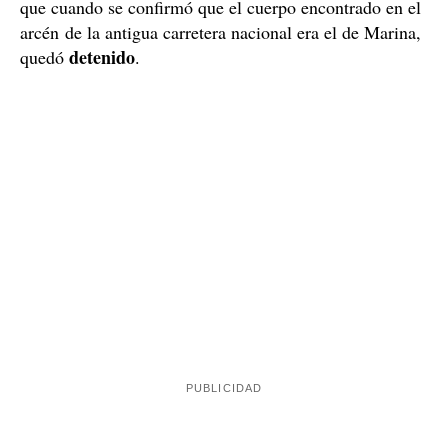
La familia de Marina, que viven padres y hermana en
Garcia, cuando presentaron la denuncia por
desaparición, ya referenciaron a este chico, con quien la
relación sexoafectiva
joven había mantenido una
. Lo
llamaron a comisaría y él fue, y allí lo tuvieron hasta
que cuando se confirmó que el cuerpo encontrado en el