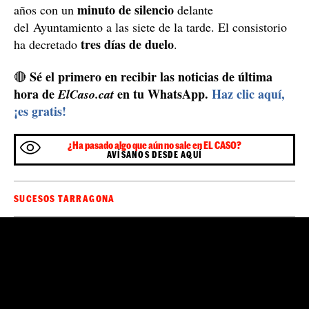
amigo" pero que la familia de ella cree que habían
tenido una relación sentimental. Aunque ninguno de los
investigadores que llevan el caso esconde que el
crimen está relacionado con la relación sexoafectiva
no lo tratan como un homicidio de
que tenían los dos,
violencia de género
por la falta de relación de pareja
entre los dos individuos, tal como marca y exige el
Código Penal.
Este viernes el detenido volverá a dormir en la
comisaría de Móra d'Ebre y se espera que el sábado o
juez de guardia de Falset
domingo sea entregado al
,
donde corresponde por partido judicial, y será quien
decida si ingresa en prisión o queda en libertad con
cargos.
Minuto de silencio
Garcia
Este mismo viernes
recordará a su vecina de 24