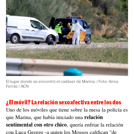
Mossos d'Esquadra tienen el vehículo
Los
donde
coche
sospechan que se produjo el crimen y también el
de la chica
, que estaba aparcado delante de la
residencia donde trabajaba, en Móra la Nova, y que fue
lo que hizo encender todas las alarmas a la hermana
mayor, Andrea, cuando volvió de trabajar y no pudo
localizar a su hermana pequeña.