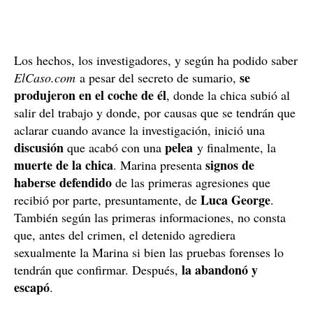
domicilio, donde vive con su familia, y se hizo un
registro
y pruebas lumínicas. La policía no cree que el
lugar del crimen sea casa de él, pero saben que entre
que fue descubierto el cadáver y que él volvió a casa,
se pudo deshacer de la ropa
allí mismo,
que
llevaba en el momento del crimen.