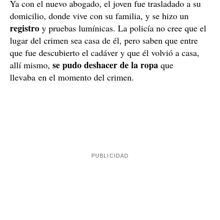
Marina se intentó defender
abogado que lo había asistido
El
en las dos otras
causas por delitos contra la libertad sexual, al saber que
declinó
era un homicidio, y al ser del mismo pueblo,
llevar la defensa
letrado de oficio
, que la asumió un
.
Ya con el nuevo abogado, el joven fue trasladado a su