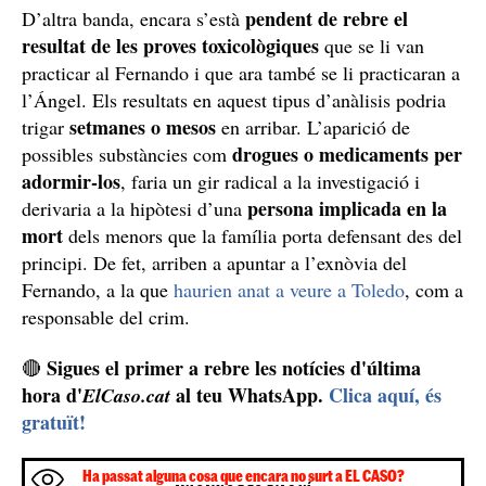
pendent de rebre el
D’altra banda, encara s’està
resultat de les proves toxicològiques
que se li van
practicar al Fernando i que ara també se li practicaran a
l’Ángel. Els resultats en aquest tipus d’anàlisis podria
setmanes o mesos
trigar
en arribar. L’aparició de
drogues o medicaments per
possibles substàncies com
adormir-los
, faria un gir radical a la investigació i
persona implicada en la
derivaria a la hipòtesi d’una
mort
dels menors que la família porta defensant des del
principi. De fet, arriben a apuntar a l’exnòvia del
Fernando, a la que
haurien anat a veure a Toledo
, com a
responsable del crim.
Sigues el primer a rebre les notícies d'última
🔴
hora d'
al teu WhatsApp.
Clica aquí, és
ElCaso.cat
gratuït!
Ha passat alguna cosa que encara no surt a EL CASO?