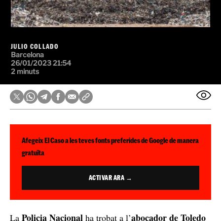
JULIO COLLADO
Barcelona
26/01/2023 21:54
2 minuts
Afegeix El Caso a les teves fonts preferides de Google de manera
gratuïta
ACTIVAR ARA →
Policia Nacional
abocador de Toledo
La
ha trobat a l’