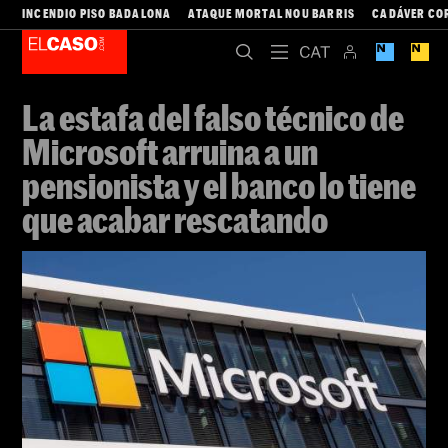
INCENDIO PISO BADALONA
ATAQUE MORTAL NOU BARRIS
CADÁVER CO
La estafa del falso técnico de
Microsoft arruina a un
pensionista y el banco lo tiene
que acabar rescatando