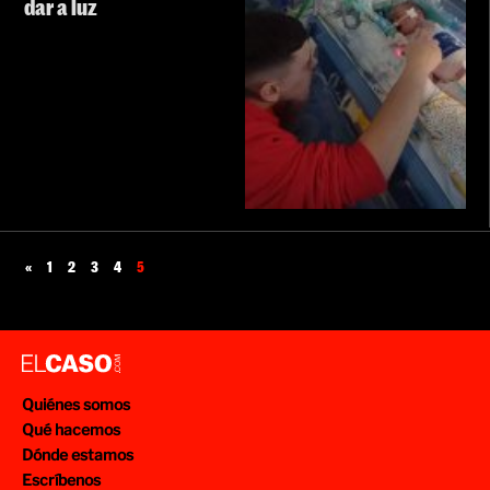
dar a luz
«
1
2
3
4
5
Quiénes somos
Qué hacemos
Dónde estamos
Escríbenos