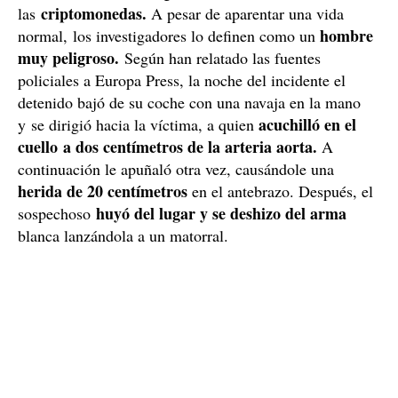
Un 'influencer' muy peligroso
El investigado por el presunto intento de homicidio es
popular 'influencer'
un
de nacionalidad sueca que
recientemente se había trasladado a Marbella
(Málaga, Andalucía). En su cuenta de Instagram, donde
acumula más de 10.000 seguidores (su cuenta anterior,
donde había alcanzado los 84.00, fue eliminada por la
plataforma) compartía vídeos de su día a día y de sus
noches, sus rutinas de gimnasio e información sobre