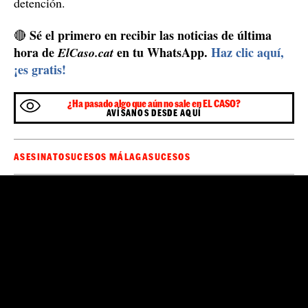
El sospechoso tomaba importantes medidas de
seguridad
La investigación de este suceso, aunque ha sido rápida,
ha tenido serias dificultades. Los agentes de la Policía
Nacional pudieron recuperar el arma blanca tras
efectuar la inspección ocular y, después de realizar las
gestiones de investigación
, consiguieron identificar al
presunto atacante. No obstante, según han relatado a
muy maniaco de su
Europa Press, el sospechoso era
privacidad
serias medidas para evitar ser
y tomaba
localizado
no disponía de domicilio
; además,
conocido
. Finalmente, lograron localizarle en un hotel
de la localidad de Mijas (Málaga) y procedieron a su
detención.