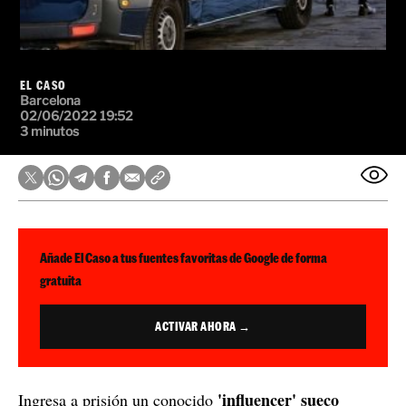
EL CASO
Barcelona
02/06/2022 19:52
3 minutos
Añade El Caso a tus fuentes favoritas de Google de forma
gratuita
ACTIVAR AHORA →
'influencer' sueco
Ingresa a prisión un conocido