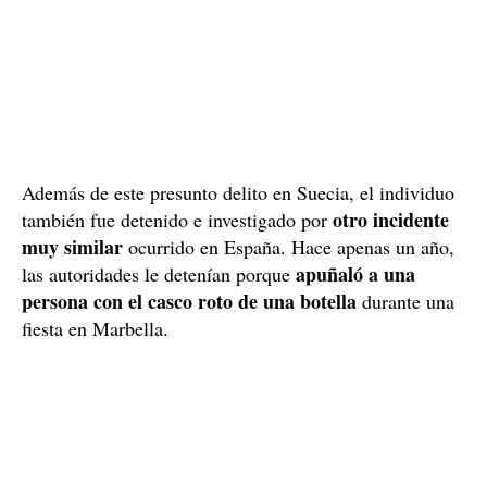
El hombre, de 27 años, tiene una lista de antecedentes
penales tanto en España como en su país natal, Suecia.
preso durante dos años
Ahí, de hecho, estuvo
por el
homicidio de su novia
presunto
, a quien encontraron
extrañas
muerta en la bañera de su casa en
circunstancias
. A pesar de que el 'influencer' fue
condenado a dieciocho años de prisión
, tan solo
cumplió dos, ya que no pudieron acreditarse los
hechos.