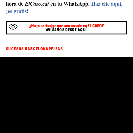
Momento de la detención de las dos personas, en una calle próxima a
la plaza Española de L'Hospitalet / ElCaso.cat.
Pelea con dos personas heridas graves en
Montornès
Montornès
Este domingo también fue caliente en
.
Dos
apuñaladas
personas fueron
después de una
pelea iniciada a raíz de un partido de fútbol entre
personas subsaharianas y marroquíes que se citaron por
redes sociales para zurrarse. La pelea, que reunió a un
centenar de personas en la avenida de Ernest Lluch de
Montornès, acabó con dos personas heridas graves y
trasladadas por el SEM al hospital.
Sé el primero en recibir las noticias de última
🔴