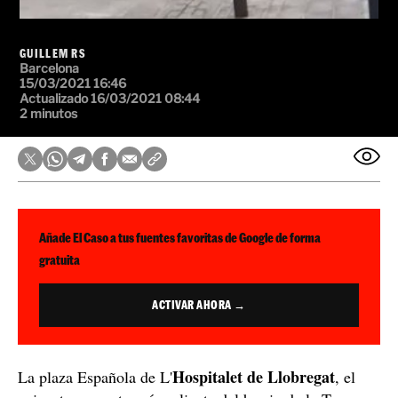
GUILLEM RS
Barcelona
15/03/2021 16:46
Actualizado 16/03/2021 08:44
2 minutos
Añade El Caso a tus fuentes favoritas de Google de forma
gratuita
ACTIVAR AHORA →
Hospitalet de Llobregat
La plaza Española de L'
, el