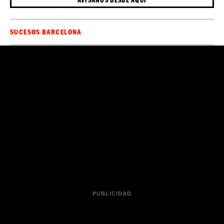
Desde el Consell Comarcal también activarán reuniones
con la escuela, los padres y el consistorio "para detectar
áreas de mejora y trabajar para que el transporte escolar
se preste con garantías que las criaturas están bien
atendidas", ha asegurado la presidenta.
Sé el primero en recibir las noticias de última
🔴
hora de
en tu WhatsApp.
Haz clic aquí,
ElCaso.cat
¡es gratis!
¿Ha pasado algo que aún no sale en EL CASO?
AVÍSANOS DESDE AQUÍ