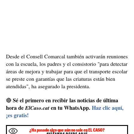
Consell Comarcal del
Para aclarar los hechos, el
Garraf
, quien gestiona el servicio, ha ordenado abrir
una investigación y ha pedido un informe a las
empresas que prestan el servicio de monitorización y de
transporte, la Fundación Pere Tarrés y Autocars Plana.
Mònica Gallardo
, presidenta comarcal, quiere poder
aclarar los hechos para depurar responsabilidades
cuanto antes mejor. No es la primera vez que las dos
empresas tienen que ser requeridas por problemas con
este servicio de transporte escolar, en la misma escuela.