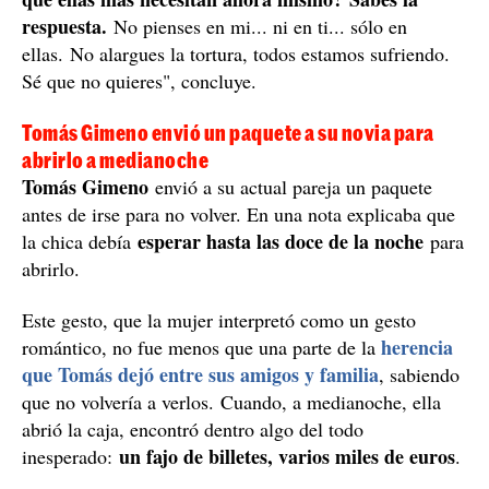
Ni yo tengo derecho a quitarte el enorme placer
de tenerlas a tu lado, ni tu quitarme ese derecho y deber
que tengo como madre con ellas. Me necesitan Tomy",
ruega.
"Vuelve. Vuelve con ellas. Lo peor que puede pasarle a
un hijo es que lo alejen involuntariamente del amor
Las espero con los brazos y el corazón
de sus padres.
abiertos
. No mires el mundo adulto, míralas a ellas,
desde su mundo de niñas pequeñas y frágiles,
confundidas y tristes.
Sólo tú puedes ayudarlas a volver a mis brazos, aparte
de los tuyos. Queríamos darles la mejor vida, la que las
haga más felices, con ambos cerca de
ellas siempre. Sólo te pido que las mires... sólo un
¿qué es lo
breve momento y como padre te preguntes:
que ellas más necesitan ahora mismo? Sabes la