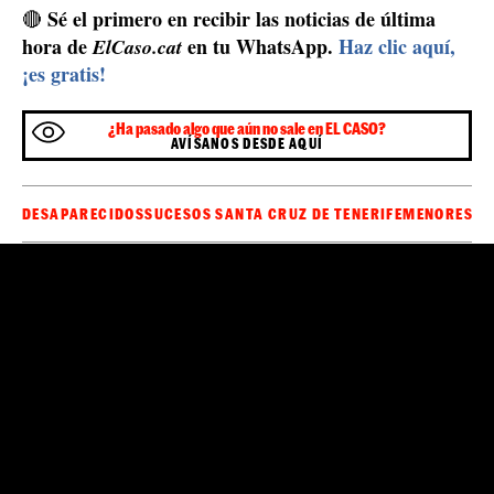
respuesta.
No pienses en mi... ni en ti... sólo en
ellas. No alargues la tortura, todos estamos sufriendo.
Sé que no quieres", concluye.
Tomás Gimeno envió un paquete a su novia para
abrirlo a medianoche
Tomás Gimeno
envió a su actual pareja un paquete
antes de irse para no volver. En una nota explicaba que
esperar hasta las doce de la noche
la chica debía
para
abrirlo.
Este gesto, que la mujer interpretó como un gesto
herencia
romántico, no fue menos que una parte de la
que Tomás dejó entre sus amigos y familia
, sabiendo
que no volvería a verlos. Cuando, a medianoche, ella
abrió la caja, encontró dentro algo del todo
un fajo de billetes, varios miles de euros
inesperado:
.