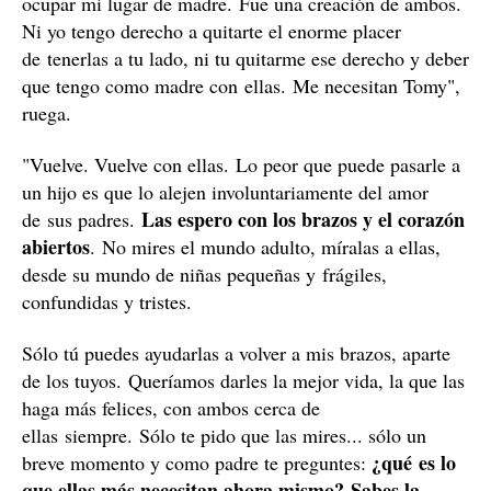
Tomás Gimeno / El Caso
"Sé que las adoras, que quieres darles lo
mejor. Necesitarán a su padre y a su madre. Nos
necesitan fuertes y unidos durante los buenos y malos
momentos que les tocará vivir. No se trata de nosotros
Tomy, se trata de ellas. Míralas, tú que puedes...
acarícialas, bríndales el amor que siempre vieron en
ti, no les falles
, sé que lucharás por darles la mejor
Pero no les arrebates ese
vida al igual que yo.
derecho que tienen de disfrutar del amor de una
madre.
Esto va más allá de lo que haya pasado entre tú y yo. Te
pido por favor que no te mires a ti... que no me mires a
Nos reclaman como
mi... que las mires a ellas.
padres
. Nadie ocupará tu lugar de padre, nadie podrá
ocupar mi lugar de madre. Fue una creación de ambos.