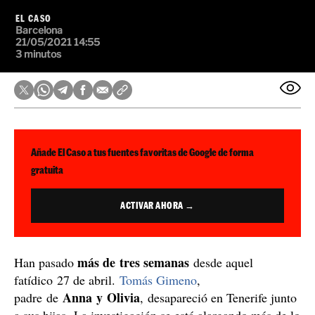
EL CASO
Barcelona
21/05/2021 14:55
3 minutos
Añade El Caso a tus fuentes favoritas de Google de forma
gratuita
ACTIVAR AHORA →
más de tres semanas
Han pasado
desde aquel
fatídico 27 de abril.
Tomás Gimeno
,
Anna y Olivia
padre de
, desapareció en Tenerife junto
a sus hijas. La investigación se está alargando más de lo