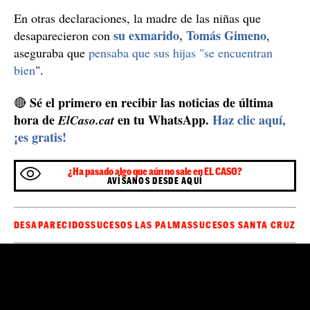
En otras declaraciones, la madre de las niñas que
su exmarido, Tomás Gimeno
desaparecieron con
,
aseguraba que
pensaba que sus hijas "se encuentran
bien
".
Sé el primero en recibir las noticias de última
🔴
hora de
en tu WhatsApp.
Haz clic aquí,
ElCaso.cat
¡es gratis!
¿Ha pasado algo que aún no sale en EL CASO?
AVÍSANOS DESDE AQUÍ
DESAPARECIDOS
SUCESOS LAS PALMAS
SUCESOS SANTA CRUZ DE